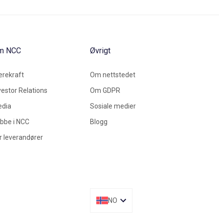
m NCC
Øvrigt
rekraft
Om nettstedet
vestor Relations
Om GDPR
dia
Sosiale medier
bbe i NCC
Blogg
r leverandører
NO