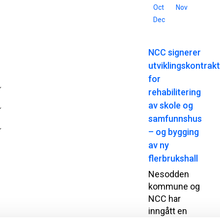
Oct
Nov
Dec
NCC signerer
utviklingskontrak
for
rehabilitering
av skole og
samfunnshus
– og bygging
av ny
flerbrukshall
Nesodden
kommune og
NCC har
inngått en