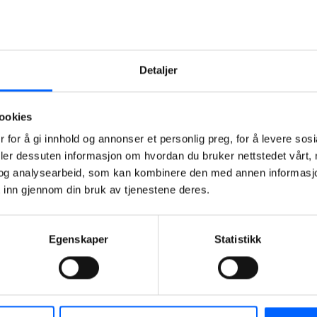
utviklingskontrakt
for
rehabilitering
av
Detaljer
Nesoddtangen
skole og
samfunnshus,
ookies
samt
 for å gi innhold og annonser et personlig preg, for å levere sos
oppføring av
deler dessuten informasjon om hvordan du bruker nettstedet vårt,
en ny
og analysearbeid, som kan kombinere den med annen informasjon d
flerbrukshall.
 inn gjennom din bruk av tjenestene deres.
2025-06-04
08:00
Egenskaper
Statistikk