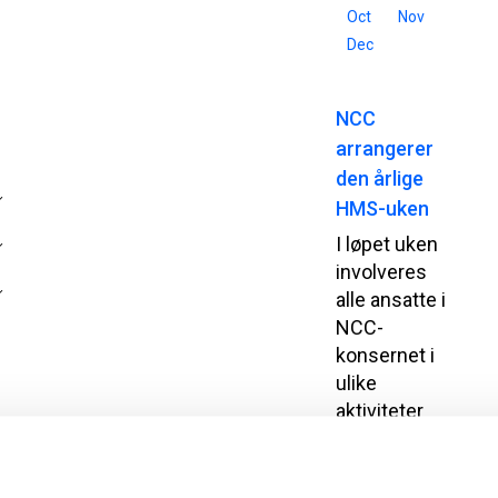
Oct
Nov
Dec
NCC
arrangerer
den årlige
HMS-uken
I løpet uken
involveres
alle ansatte i
NCC-
konsernet i
ulike
aktiviteter
som skal
inspirere,
skape