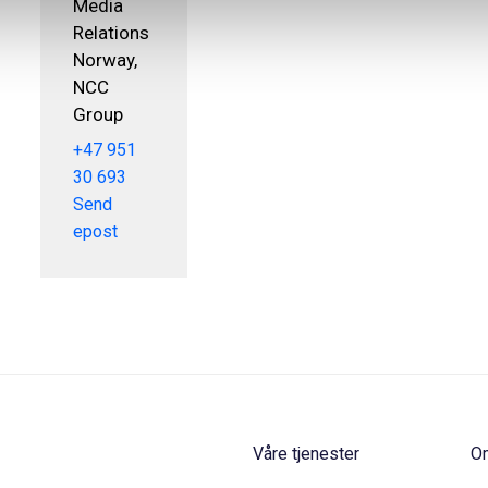
Media
Relations
Norway,
NCC
Group
+47 951
30 693
Send
epost
Våre tjenester
O