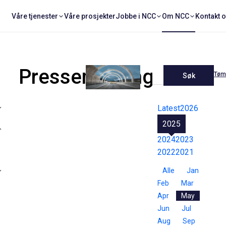
Våre tjenester
Våre prosjekter
Jobbe i NCC
Om NCC
Kontakt 
Pressemeldinger
Tøm 
Søk
Latest
2026
2025
2024
2023
2022
2021
Alle
Jan
Feb
Mar
Apr
May
Jun
Jul
Aug
Sep