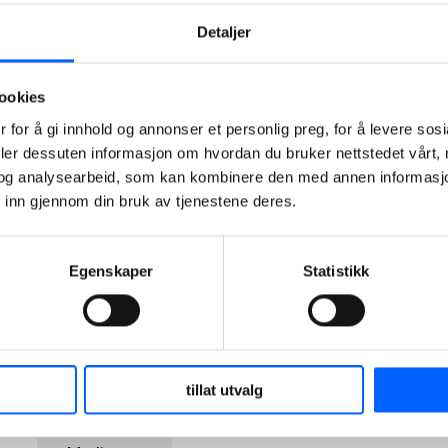
diskusjon og
Detaljer
bidra til økt
sikkerhetsfokus
i det daglige
ookies
arbeidet.
 for å gi innhold og annonser et personlig preg, for å levere sos
deler dessuten informasjon om hvordan du bruker nettstedet vårt,
2025-05-19
og analysearbeid, som kan kombinere den med annen informasjon d
07:45
 inn gjennom din bruk av tjenestene deres.
Egenskaper
Statistikk
Tor
tillat utvalg
Heimdahl
Manager,