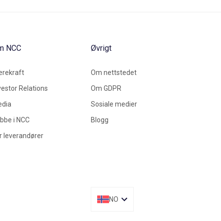
m NCC
Øvrigt
rekraft
Om nettstedet
vestor Relations
Om GDPR
dia
Sosiale medier
bbe i NCC
Blogg
r leverandører
NO