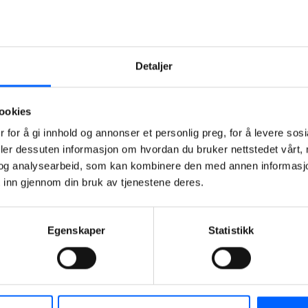
inngått avtale
om
utviklingen av
nytt nasjonalt
Detaljer
toppidrettssenter
på
Sognsvann i
ookies
Oslo.
 for å gi innhold og annonser et personlig preg, for å levere sos
Kontrakten
deler dessuten informasjon om hvordan du bruker nettstedet vårt,
ble signert
og analysearbeid, som kan kombinere den med annen informasjon d
16. januar.
 inn gjennom din bruk av tjenestene deres.
2025-01-17
07:00
Egenskaper
Statistikk