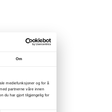
Om
iale mediefunksjoner og for å
 med partnerne våre innen
u har gjort tilgjengelig for