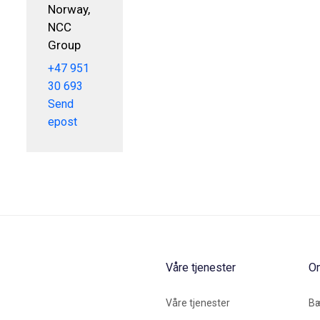
Norway,
NCC
Group
+47 951
30 693
Send
epost
Våre tjenester
O
Våre tjenester
Bæ