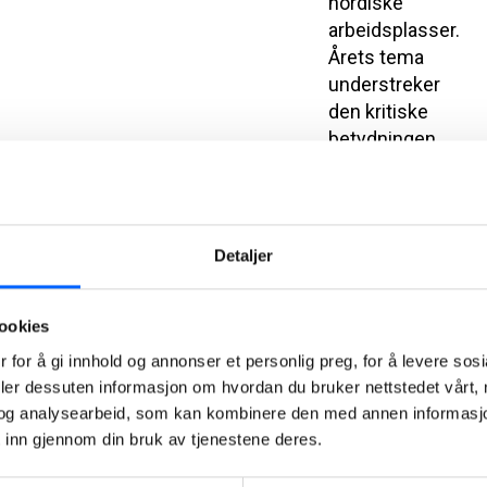
nordiske
arbeidsplasser.
Årets tema
understreker
den kritiske
betydningen
av å
gjenkjenne
og adressere
risikoatferd
Detaljer
som kan føre
til utrygge og
ookies
usunne
arbeidsmiljøer:
 for å gi innhold og annonser et personlig preg, for å levere sos
“Jeg går aldri
deler dessuten informasjon om hvordan du bruker nettstedet vårt,
på akkord
og analysearbeid, som kan kombinere den med annen informasjon d
med
 inn gjennom din bruk av tjenestene deres.
sikkerhet –