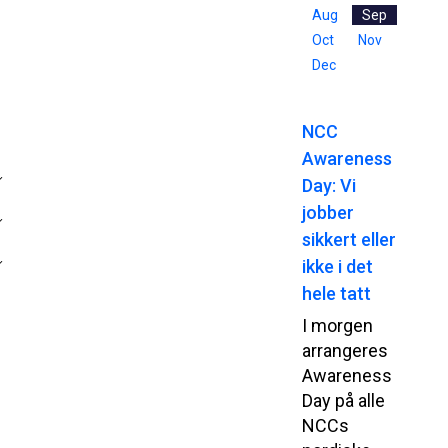
Aug
Sep
Oct
Nov
Dec
NCC
Awareness
Day: Vi
jobber
sikkert eller
ikke i det
hele tatt
I morgen
arrangeres
Awareness
Day på alle
NCCs