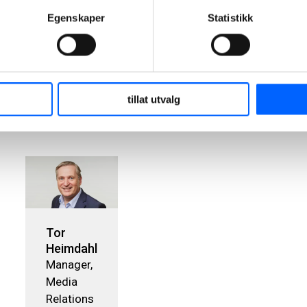
jeg jobber
Egenskaper
Statistikk
sikkert eller
ikke i det hele
tatt”.
2024-09-03
10:11
tillat utvalg
Tor
Heimdahl
Manager,
Media
Relations