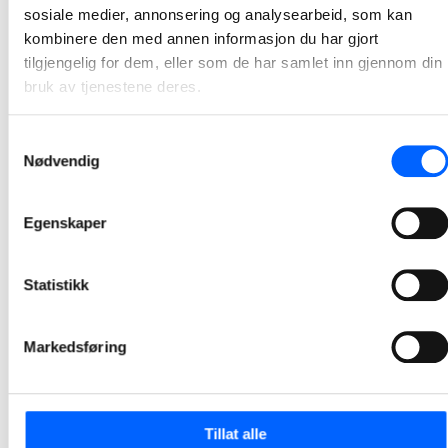
sosiale medier, annonsering og analysearbeid, som kan
kombinere den med annen informasjon du har gjort
tilgjengelig for dem, eller som de har samlet inn gjennom din
bruk av tjenestene deres.
Samtykkevalg
Nødvendig
Egenskaper
Statistikk
Tor Heimdahl
Manager, Media Relations Norway, NCC Group
Markedsføring
+47 951 30 693
Send epost
Tillat alle