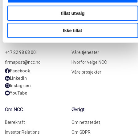
tillat utvalg
Ikke tillat
Kontakt oss
Våre tjenester
+47 22 98 68 00
Våre tjenester
firmapost@ncc.no
Hvorfor velge NCC
Facebook
Våre prosjekter
LinkedIn
Instagram
YouTube
Om NCC
Øvrigt
Bærekraft
Om nettstedet
Investor Relations
Om GDPR