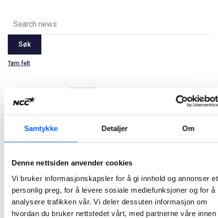
Søk
Tøm felt
Latest
2026
2025
2024
2023
2022
2021
Alle
Jan
Feb
Mar
Apr
May
Jun
Jul
Aug
Samtykke
Detaljer
Om
Sep
Oct
Nov
Dec
NCC bygger ubåtkai for Forsvarsbygg
Denne nettsiden anvender cookies
På oppdrag for Forsvarsbygg skal NCC bygge ny ubåtkai på marinebasen Haakonsvern i Bergen. Kontrakten ble nylig signert og har en verdi på om lag 450 millioner norske kroner.
Vi bruker informasjonskapsler for å gi innhold og annonser et
personlig preg, for å levere sosiale mediefunksjoner og for å
2024-04-12 08:00
analysere trafikken vår. Vi deler dessuten informasjon om
hvordan du bruker nettstedet vårt, med partnerne våre innen