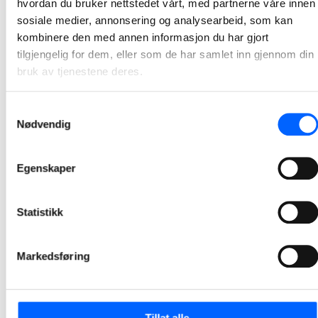
hvordan du bruker nettstedet vårt, med partnerne våre innen
sosiale medier, annonsering og analysearbeid, som kan
kombinere den med annen informasjon du har gjort
tilgjengelig for dem, eller som de har samlet inn gjennom din
bruk av tjenestene deres.
Samtykkevalg
Nødvendig
Egenskaper
Statistikk
Tor Heimdahl
Manager, Media Relations Norway, NCC Group
Markedsføring
+47 951 30 693
Send epost
Tillat alle