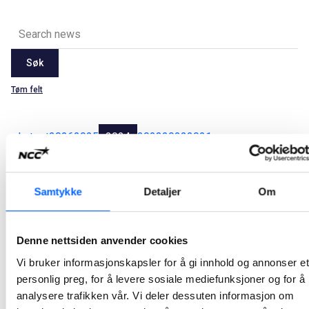
Søk
Tøm felt
Latest
2026
2025
2024
2023
2022
2021
Alle
Jan
Feb
Mar
Apr
May
Jun
Jul
Aug
Sep
Oct
Nov
Dec
Samtykke
Detaljer
Om
NCC har signert asfaltkontrakter for 555 millioner
Denne nettsiden anvender cookies
kroner
Vi bruker informasjonskapsler for å gi innhold og annonser et
NCC har så langt i år signert ni asfaltkontrakter med Statens Vegvesen og fylkeskommuner. Oppdragene løper over ett år og samlet har kontraktene en verdi på om lag 555 millioner norske kroner.
personlig preg, for å levere sosiale mediefunksjoner og for å
2024-03-26 08:02
analysere trafikken vår. Vi deler dessuten informasjon om