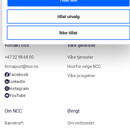
tillat utvalg
Ikke tillat
Kontakt oss
Våre tjenester
+47 22 98 68 00
Våre tjenester
firmapost@ncc.no
Hvorfor velge NCC
Facebook
Våre prosjekter
LinkedIn
Instagram
YouTube
Om NCC
Øvrigt
Bærekraft
Om nettstedet