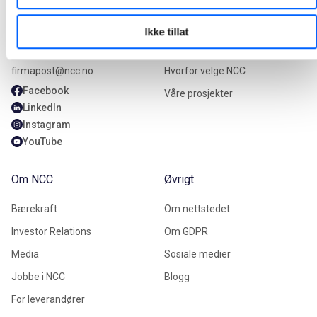
Kontakt oss
Våre tjenester
Ikke tillat
+47 22 98 68 00
Våre tjenester
firmapost@ncc.no
Hvorfor velge NCC
Facebook
Våre prosjekter
LinkedIn
Instagram
YouTube
Om NCC
Øvrigt
Bærekraft
Om nettstedet
Investor Relations
Om GDPR
Media
Sosiale medier
Jobbe i NCC
Blogg
For leverandører