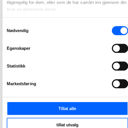
tilgjengelig for dem, eller som de har samlet inn gjennom din
bruk av tjenestene deres.
Samtykkevalg
Nødvendig
Egenskaper
Tor Heimdahl
Manager, Media Relations Norway, NCC Group
Statistikk
+47 951 30 693
Send epost
Markedsføring
Tillat alle
tillat utvalg