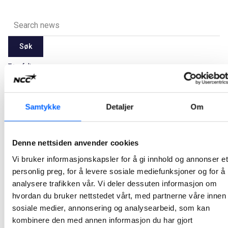
Søk
Tøm felt
Latest
2026
2025
2024
2023
2022
2021
Samtykke
Detaljer
Om
Alle
Jan
Feb
Mar
Apr
May
Jun
Jul
Aug
Sep
Oct
Nov
Dec
Denne nettsiden anvender cookies
Vi bruker informasjonskapsler for å gi innhold og annonser et
Ikke noe resultat.
personlig preg, for å levere sosiale mediefunksjoner og for å
analysere trafikken vår. Vi deler dessuten informasjon om
hvordan du bruker nettstedet vårt, med partnerne våre innen
sosiale medier, annonsering og analysearbeid, som kan
kombinere den med annen informasjon du har gjort