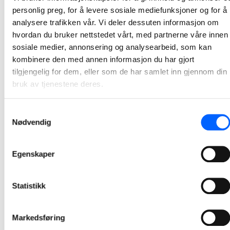
NCC overleverer tre oppgraderte
personlig preg, for å levere sosiale mediefunksjoner og for å
jernbanestasjoner i Oslo
analysere trafikken vår. Vi deler dessuten informasjon om
Tre av åtte jernbanestasjoner som NCC oppgraderer i Oslo-regionen på oppdrag fra Bane NOR, er denne uken overlevert og satt i drift. Stasjonene skal blant annet tilpasses nye togsett, og Haugenstua, Strømmen og Fjellhamar er først ut.
hvordan du bruker nettstedet vårt, med partnerne våre innen
sosiale medier, annonsering og analysearbeid, som kan
2024-10-30 10:03
kombinere den med annen informasjon du har gjort
tilgjengelig for dem, eller som de har samlet inn gjennom din
bruk av tjenestene deres.
Samtykkevalg
Nødvendig
Egenskaper
Statistikk
Markedsføring