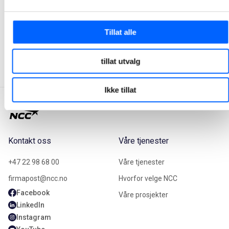
Tor Heimdahl
Manager, Media Relations Norway, NCC Group
Tillat alle
+47 951 30 693
Send epost
tillat utvalg
Ikke tillat
Kontakt oss
Våre tjenester
+47 22 98 68 00
Våre tjenester
firmapost@ncc.no
Hvorfor velge NCC
Facebook
Våre prosjekter
LinkedIn
Instagram