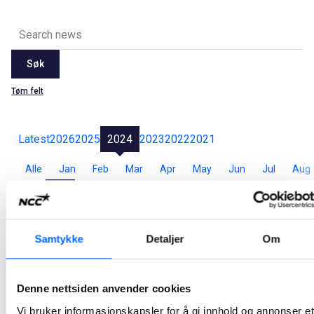
Søk
Tøm felt
Latest
2026
2025
2024
2023
2022
2021
Alle
Jan
Feb
Mar
Apr
May
Jun
Jul
Aug
Sep
Oct
Nov
Dec
NCC skal bygge om Dam Ørje i Østfold
Samtykke
Detaljer
Om
NCC er tildelt kontrakt for ombygging og rehabilitering av Dam Ørje i Østfold. Prosjektet har en kontraktssum på ca. 65 MNOK.
2024-10-31 13:01
Denne nettsiden anvender cookies
Vi bruker informasjonskapsler for å gi innhold og annonser et