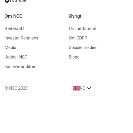
YouTube
Om NCC
Øvrigt
Bærekraft
Om nettstedet
Investor Relations
Om GDPR
Media
Sosiale medier
Jobbe i NCC
Blogg
For leverandører
© NCC 2026
NO