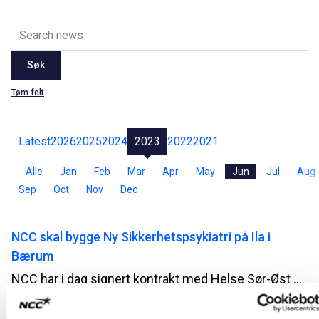
Søk
Tøm felt
Latest
2026
2025
2024
2023
2022
2021
Alle
Jan
Feb
Mar
Apr
May
Jun
Jul
Aug
Sep
Oct
Nov
Dec
NCC skal bygge Ny Sikkerhetspsykiatri på Ila i
Bærum
NCC har i dag signert kontrakt med Helse Sør-Øst RHF for bygging av et nytt bygg for sikkerhetspsykiatri på Ila i Bærum. Kontrakten har en verdi på ca 1 milliard norske kroner.
2023-06-27 07:34