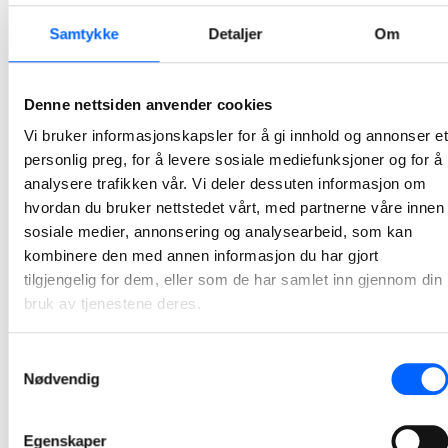
NCC bygger Stovner bad for Oslobygg KF
Samtykke
Detaljer
Om
På oppdrag for Oslobygg KF starter NCC i slutten av juni opp byggearbeidet på Stovner bad i Groruddalen i Oslo. Prosjektet har en kontraktsverdi på ca 825 MNOK og skal stå ferdig i 2026.
2023-06-22 07:34
Denne nettsiden anvender cookies
Vi bruker informasjonskapsler for å gi innhold og annonser et
NCC bygger Båstadlund arbeids- og
personlig preg, for å levere sosiale mediefunksjoner og for å
aktivitetssenter i Halden
analysere trafikken vår. Vi deler dessuten informasjon om
hvordan du bruker nettstedet vårt, med partnerne våre innen
Halden kommune og NCC signerte i dag avtalen for bygging av Båstadlund arbeids- og aktivitetssenter. Kontrakten har en verdi på ca 70 millioner kroner.
sosiale medier, annonsering og analysearbeid, som kan
2023-06-21 11:26
kombinere den med annen informasjon du har gjort
tilgjengelig for dem, eller som de har samlet inn gjennom din
NCC skal asfaltere Ørsta-Volda lufthavn
bruk av tjenestene deres.
På oppdrag for Avinor starter NCC i midten av juni opp arbeidet med å reasfaltere Ørsta-Volda lufthavn i Ørsta kommune. Oppdraget har en verdi på ca 20 millioner kroner.
Samtykkevalg
2023-06-02 07:45
Nødvendig
Egenskaper