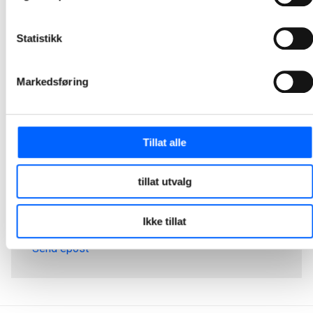
Statistikk
Markedsføring
Tillat alle
tillat utvalg
Tor Heimdahl
Manager, Media Relations Norway, NCC Group
Ikke tillat
+47 951 30 693
Send epost