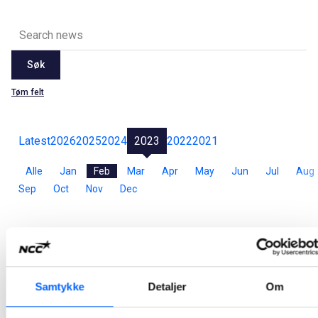
Søk
Tøm felt
Latest
2026
2025
2024
2023
2022
2021
Alle
Jan
Feb
Mar
Apr
May
Jun
Jul
Aug
Sep
Oct
Nov
Dec
NCC skal asfaltere ny innfartsvei til Jessheim
NCC Industry skal på oppdrag for Gjermundshaug Anlegg asfaltere den nye innfartsveien til Jessheim i Ullensaker kommune, som nå er under bygging. Asfalteringsarbeidet skal være ferdig til høsten.
2023-02-23 07:01
Samtykke
Detaljer
Om