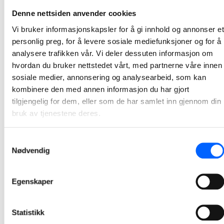
NCC skal asfaltere E18 Vestkorridoren Strand –
Denne nettsiden anvender cookies
Ramstadsletta i Bærum
Vi bruker informasjonskapsler for å gi innhold og annonser et
På oppdrag for Skanska skal NCC produsere og legge 40 000 tonn asfalt på E18-prosjektet Vestkorridoren Strand – Ramstadsletta. Arbeidet starter opp i 2023 og skal ferdigstilles i 2028.
personlig preg, for å levere sosiale mediefunksjoner og for å
2023-02-20 07:55
analysere trafikken vår. Vi deler dessuten informasjon om
hvordan du bruker nettstedet vårt, med partnerne våre innen
Klart for prøvehopp i Granåsen i Trondheim
sosiale medier, annonsering og analysearbeid, som kan
kombinere den med annen informasjon du har gjort
Med NCCs ferdigstillelse og overlevering av storbakke og normalbakke 21.12.22, er bakkene i Granåsen Idrettspark i Trondheim klare for å tas i bruk. Onsdag var det prøvehopping av det norske hopplandslaget.
tilgjengelig for dem, eller som de har samlet inn gjennom din
2023-02-01 21:06
bruk av tjenestene deres.
Samtykkevalg
Nødvendig
Egenskaper
Statistikk