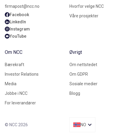
firmapost@ncc.no
Hvorfor velge NCC
Facebook
Våre prosjekter
LinkedIn
Instagram
YouTube
Om NCC
Øvrigt
Bærekraft
Om nettstedet
Investor Relations
Om GDPR
Media
Sosiale medier
Jobbe i NCC
Blogg
For leverandører
© NCC 2026
NO