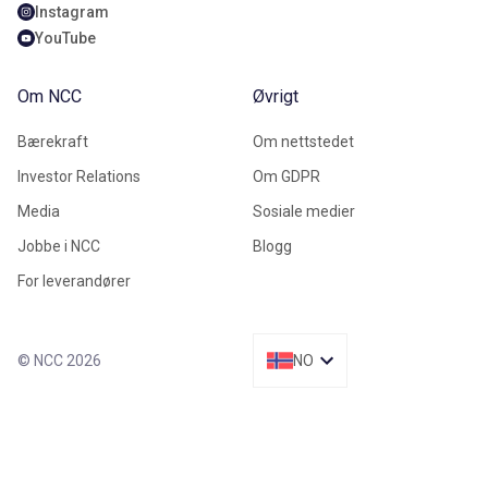
Instagram
YouTube
Om NCC
Øvrigt
Bærekraft
Om nettstedet
Investor Relations
Om GDPR
Media
Sosiale medier
Jobbe i NCC
Blogg
For leverandører
© NCC 2026
NO