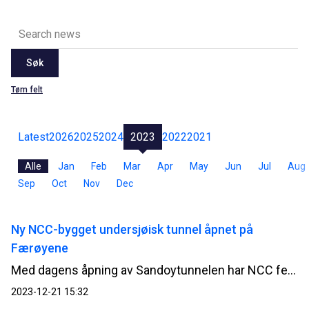
Søk
Tøm felt
Latest
2026
2025
2024
2023
2022
2021
Alle
Jan
Feb
Mar
Apr
May
Jun
Jul
Aug
Sep
Oct
Nov
Dec
Ny NCC-bygget undersjøisk tunnel åpnet på
Færøyene
Med dagens åpning av Sandoytunnelen har NCC ferdigstilt den andre undersjøiske veitunnelen på øyriket siden 2020, og til en samlet verdi av 2,7 MNOK.
2023-12-21 15:32