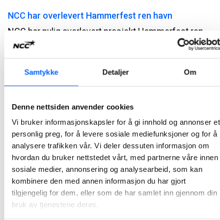
NCC har overlevert Hammerfest ren havn
NCC har nylig overlevert prosjekt Hammerfest ren havn til Kystverket og Hammerfest kommune, og har dermed ferdigstilt den storstilte miljøoppryddingen og fornyelsen av kommunens byhavn og Forsøl fiskerihavn.
2023-12-18 08:00
Samtykke
Detaljer
Om
Lars Petter Gamlem er ny leder i NCC Building
Norway
Lars Petter Gamlem er i dag avdelingsleder for NCCs avdeling i Midt-Norge, en rolle han har hatt siden 2015. Han er utdannet sivilingeniør, Master of Science and Technology, fra NTNU.
Denne nettsiden anvender cookies
2023-12-04 13:01
Vi bruker informasjonskapsler for å gi innhold og annonser et
personlig preg, for å levere sosiale mediefunksjoner og for å
NCC har signert fire nye kontrakter med Oslo
analysere trafikken vår. Vi deler dessuten informasjon om
hvordan du bruker nettstedet vårt, med partnerne våre innen
kommune
sosiale medier, annonsering og analysearbeid, som kan
NCC har nylig signert fire nye kontrakter med henholdsvis Vann- og avløpsetaten, Bymiljøetaten og OsloBygg KF. De fire kontraktene har en samlet verdi på cirka 240 MNOK.
kombinere den med annen informasjon du har gjort
2023-11-17 07:45
tilgjengelig for dem, eller som de har samlet inn gjennom din
bruk av tjenestene deres.
NCC har inngått samspillsavtale med Bane NOR for