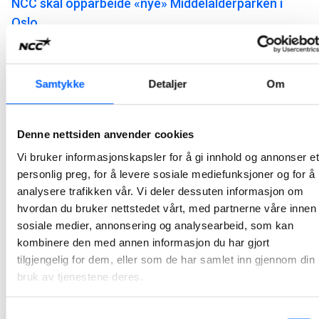
NCC skal opparbeide «nye» Middelalderparken i
Oslo
NCC har inngått kontrakt med Bane NOR om tilbakeføring og opprusting av terrenget i Middelalderparken i Oslo. Nye jernbanespor, blant annet til Follobanen, er lagt under parken. Kontrakten har en verdi på ca 140 MNOK.
2022-08-31 08:00
Samtykke
Detaljer
Om
NCC asfalterer for Oslo kommune
NCC Industry har inngått avtale med Oslo kommune om reasfaltering av de kommunale veiene. Totalt skal det legges nærmere 70 000 tonn asfalt og den to-årige avtalen har en verdi på 177 millioner kroner.
Denne nettsiden anvender cookies
2022-08-09 13:00
Vi bruker informasjonskapsler for å gi innhold og annonser et
personlig preg, for å levere sosiale mediefunksjoner og for å
analysere trafikken vår. Vi deler dessuten informasjon om
NCC asfalterer E6 Kvithammar - Åsen
hvordan du bruker nettstedet vårt, med partnerne våre innen
NCC Industry startet i mai opp asfaltarbeider på Nye Veier-prosjektet E6 Kvithammar – Åsen. Totalt skal det legges 200 000 tonn asfalt på den 19 kilometer lange veistrekningen.
sosiale medier, annonsering og analysearbeid, som kan
2022-06-21 07:30
kombinere den med annen informasjon du har gjort
tilgjengelig for dem, eller som de har samlet inn gjennom din
bruk av tjenestene deres.
NCC reduserer CO2-utslipp fra asfaltfabrikker med
80 prosent
Samtykkevalg