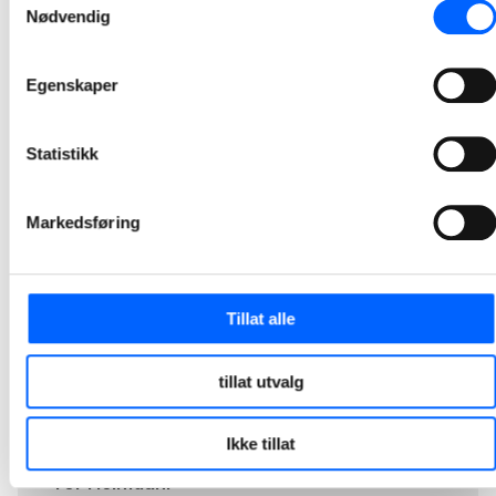
NCC Industry bygger om to asfaltfabrikker og tar i bruk trepellets som fyringskilde i asfaltproduksjon. Ut fra planlagt produksjon ved de to fabrikkene, estimeres en CO2-reduksjon på nærmere 4 200 tonn CO2, som tilsvarer nærmere 80 prosent reduksjon av utslippet.
Nødvendig
2022-06-08 11:25
Egenskaper
1
2
3
4
Statistikk
Markedsføring
Tillat alle
tillat utvalg
Ikke tillat
Tor Heimdahl