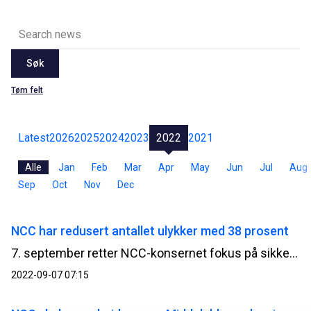
Søk
Tøm felt
Latest
2026
2025
2024
2023
2022
2021
Alle
Jan
Feb
Mar
Apr
May
Jun
Jul
Aug
Sep
Oct
Nov
Dec
NCC har redusert antallet ulykker med 38 prosent
7. september retter NCC-konsernet fokus på sikkerheten i virksomheten. I løpet av dagen gjennomfører nærmere 13 000 NCC-ansatte og underentreprenører i prosjektene en stans i arbeidet for å diskutere sikkerheten i prosjektet.
2022-09-07 07:15