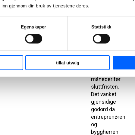
NCC har
 inn gjennom din bruk av tjenestene deres.
avsluttet
storkontrakten
med bygging
Egenskaper
Statistikk
av nytt
dobbeltspor
mellom
Venjar og
tillat utvalg
Eidsvoll nord
over sju
måneder før
sluttfristen.
Det vanket
gjensidige
godord da
entreprenøren
og
byggherren