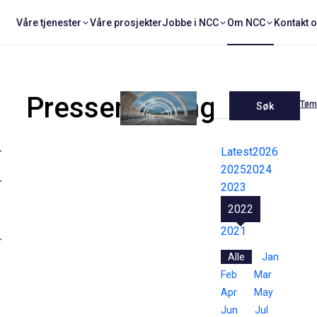
Våre tjenester
Våre prosjekter
Jobbe i NCC
Om NCC
Kontakt 
Pressemeldinger
Tøm 
Søk
Latest
2026
2025
2024
2023
2022
2021
Alle
Jan
Feb
Mar
Apr
May
Jun
Jul