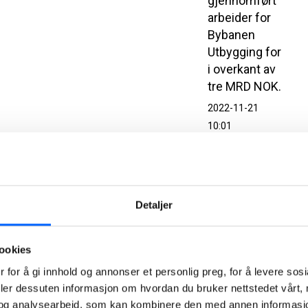
gjennomført
arbeider for
Bybanen
Utbygging for
i overkant av
tre MRD NOK.
2022-11-21
10:01
NCC
overleverte
Venjar –
Detaljer
Eidsvoll:
Krysset
ookies
mållinjen
 for å gi innhold og annonser et personlig preg, for å levere sos
langt foran
deler dessuten informasjon om hvordan du bruker nettstedet vårt,
skjema
og analysearbeid, som kan kombinere den med annen informasjon d