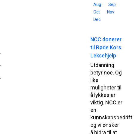
Aug
Sep
Oct
Nov
Dec
NCC donerer
til Røde Kors
Leksehjelp
Utdanning
betyr noe. Og
like
muligheter til
å lykkes er
viktig. NCC er
en
kunnskapsbedrift
og vi ønsker
å bidra til at