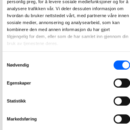
NCC har redusert antallet ulykker med 38 prosent
personlig preg, for å levere sosiale mediefunksjoner og for å
analysere trafikken vår. Vi deler dessuten informasjon om
7. september retter NCC-konsernet fokus på sikkerheten i virksomheten. I løpet av dagen gjennomfører nærmere 13 000 NCC-ansatte og underentreprenører i prosjektene en stans i arbeidet for å diskutere sikkerheten i prosjektet.
hvordan du bruker nettstedet vårt, med partnerne våre innen
2022-09-07 07:15
sosiale medier, annonsering og analysearbeid, som kan
kombinere den med annen informasjon du har gjort
tilgjengelig for dem, eller som de har samlet inn gjennom din
bruk av tjenestene deres.
Samtykkevalg
Nødvendig
Egenskaper
Statistikk
Markedsføring
Tor Heimdahl