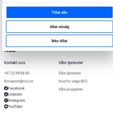
Manager, Media Relations Norway, NCC Group
+47 951 30 693
Tillat alle
Send epost
tillat utvalg
Ikke tillat
Kontakt oss
Våre tjenester
+47 22 98 68 00
Våre tjenester
firmapost@ncc.no
Hvorfor velge NCC
Facebook
Våre prosjekter
LinkedIn
Instagram
YouTube