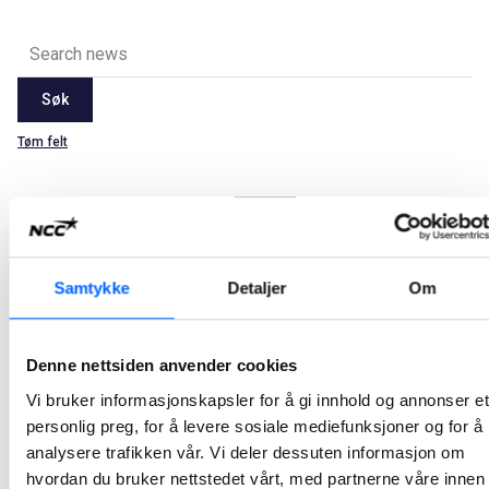
Søk
Tøm felt
Latest
2026
2025
2024
2023
2022
2021
Alle
Jan
Feb
Mar
Apr
May
Jun
Jul
Aug
Samtykke
Detaljer
Om
Sep
Oct
Nov
Dec
NCC donerer til Røde Kors Leksehjelp
Denne nettsiden anvender cookies
Utdanning betyr noe. Og like muligheter til å lykkes er viktig. NCC er en kunnskapsbedrift og vi ønsker å bidra til at enda flere kan utnytte sitt potensial. Et tilbud om gratis leksehjelp er viktig for mange og bidrar til at flere lykkes på skolen.
Vi bruker informasjonskapsler for å gi innhold og annonser et
personlig preg, for å levere sosiale mediefunksjoner og for å
2022-12-21 14:35
analysere trafikken vår. Vi deler dessuten informasjon om
hvordan du bruker nettstedet vårt, med partnerne våre innen