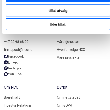
tillat utvalg
Ikke tillat
Kontakt oss
Våre tjenester
+47 22 98 68 00
Våre tjenester
firmapost@ncc.no
Hvorfor velge NCC
Facebook
Våre prosjekter
LinkedIn
Instagram
YouTube
Om NCC
Øvrigt
Bærekraft
Om nettstedet
Investor Relations
Om GDPR