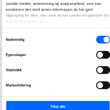
sosiale medier, annonsering og analysearbeid, som kan
kombinere den med annen informasjon du har gjort
tilgjengelig for dem, eller som de har samlet inn gjennom din
bruk av tjenestene deres.
Samtykkevalg
Nødvendig
Egenskaper
Statistikk
Tor Heimdahl
Manager, Media Relations Norway, NCC Group
Markedsføring
+47 951 30 693
Send epost
Tillat alle