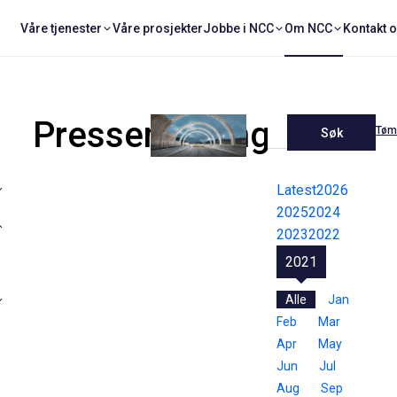
Våre tjenester
Våre prosjekter
Jobbe i NCC
Om NCC
Kontakt 
Pressemeldinger
Tøm 
Søk
Latest
2026
2025
2024
2023
2022
2021
Alle
Jan
Feb
Mar
Apr
May
Jun
Jul
Aug
Sep