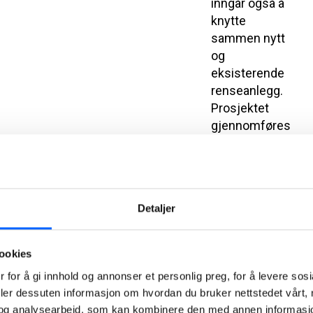
inngår også å
knytte
sammen nytt
og
eksisterende
renseanlegg.
Prosjektet
gjennomføres
i en
hovedentreprise
og
kontraktsverdien
Detaljer
er MNOK
240.
2021-06-23
ookies
08:01
 for å gi innhold og annonser et personlig preg, for å levere sos
deler dessuten informasjon om hvordan du bruker nettstedet vårt,
NCC med to
og analysearbeid, som kan kombinere den med annen informasjon d