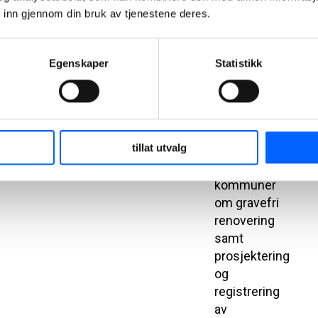
 inn gjennom din bruk av tjenestene deres.
nye
kontrakter
på gravefri
Egenskaper
Statistikk
rørfornying
NCC har
inngått
kontrakter
tillat utvalg
med Oslo og
Bærum
kommuner
om gravefri
renovering
samt
prosjektering
og
registrering
av