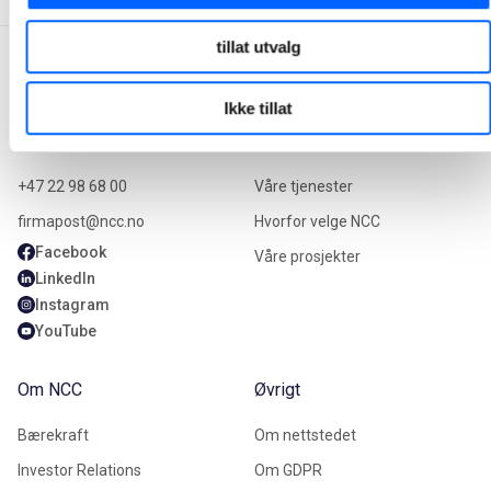
tillat utvalg
Ikke tillat
Kontakt oss
Våre tjenester
+47 22 98 68 00
Våre tjenester
firmapost@ncc.no
Hvorfor velge NCC
Facebook
Våre prosjekter
LinkedIn
Instagram
YouTube
Om NCC
Øvrigt
Bærekraft
Om nettstedet
Investor Relations
Om GDPR