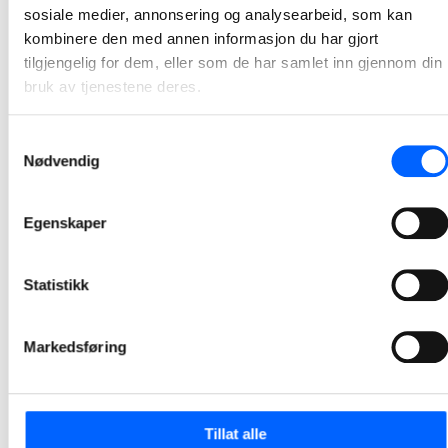
sosiale medier, annonsering og analysearbeid, som kan
kombinere den med annen informasjon du har gjort
tilgjengelig for dem, eller som de har samlet inn gjennom din
bruk av tjenestene deres.
Samtykkevalg
Nødvendig
Egenskaper
Statistikk
Tor Heimdahl
Manager, Media Relations Norway, NCC Group
Markedsføring
+47 951 30 693
Send epost
Tillat alle