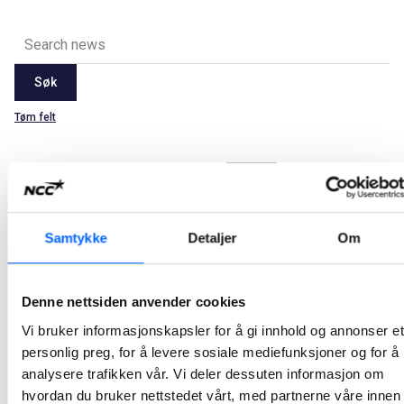
Søk
Tøm felt
Latest
2026
2025
2024
2023
2022
2021
Alle
Jan
Feb
Mar
Apr
May
Jun
Jul
Aug
Samtykke
Detaljer
Om
Sep
Oct
Nov
Dec
NCC bygger Bentsebrua skole for Oslo kommune
Denne nettsiden anvender cookies
NCC og Oslo kommune ved Oslobygg KF har signert kontrakt om bygging av Bentsebrua skole i Treschows gate i Oslo. Ungdomsskolen på 9 000 BTA, med plass til 540 elever, vil få en meget høy miljøstandard. Kontraktssummen er MNOK 360.
Vi bruker informasjonskapsler for å gi innhold og annonser et
personlig preg, for å levere sosiale mediefunksjoner og for å
2021-11-19 15:23
analysere trafikken vår. Vi deler dessuten informasjon om
hvordan du bruker nettstedet vårt, med partnerne våre innen