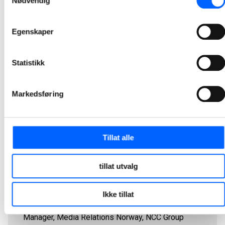
Nødvendig
2021-09-09 09:39
Egenskaper
1
2
3
4
5
Statistikk
Markedsføring
Tillat alle
tillat utvalg
Ikke tillat
Tor Heimdahl
Manager, Media Relations Norway, NCC Group