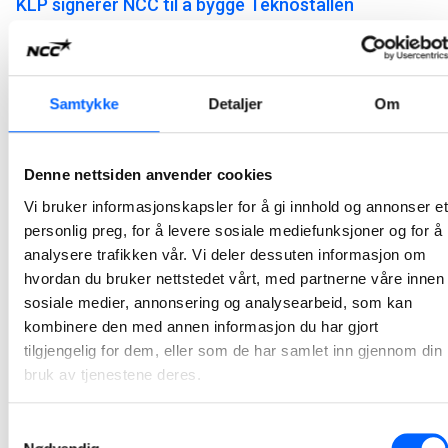
KLP signerer NCC til å bygge Teknostallen
NCC skal på oppdrag for KLP Eiendom AS bygge Teknostallen i Trondheim. Det 47 250 kvadratmeter store kontorbygget er planlagt ferdigstilt i september 2025.
2021-12-15 14:31
Samtykke
Detaljer
Om
NCC skal utbedre havnene i Hammerfest og Forsøl
På oppdrag for Hammerfest kommune og Kystverket skal NCC utbedre havnene i Hammerfest og Forsøl. Oppdraget innebærer en storstilt miljøopprydning og fornyelse av de to havnene i kommunen. Prosjektet gjennomføres i en hovedentreprise og kontraktsverdien er MNOK 348.
Denne nettsiden anvender cookies
2021-12-03 11:00
Vi bruker informasjonskapsler for å gi innhold og annonser et
personlig preg, for å levere sosiale mediefunksjoner og for å
NCC bygger Bentsebrua skole for Oslo kommune
analysere trafikken vår. Vi deler dessuten informasjon om
NCC og Oslo kommune ved Oslobygg KF har signert kontrakt om bygging av Bentsebrua skole i Treschows gate i Oslo. Ungdomsskolen på 9 000 BTA, med plass til 540 elever, vil få en meget høy miljøstandard. Kontraktssummen er MNOK 360.
hvordan du bruker nettstedet vårt, med partnerne våre innen
sosiale medier, annonsering og analysearbeid, som kan
2021-11-19 15:23
kombinere den med annen informasjon du har gjort
tilgjengelig for dem, eller som de har samlet inn gjennom din
Sjøentreprenøren utdyper innseilingen ved
bruk av tjenestene deres.
Egersund
Sjøentreprenøren har inngått kontrakt med Kystverket for utdyping av innseilingen Maurholen ved Egersund i Rogaland.
Samtykkevalg