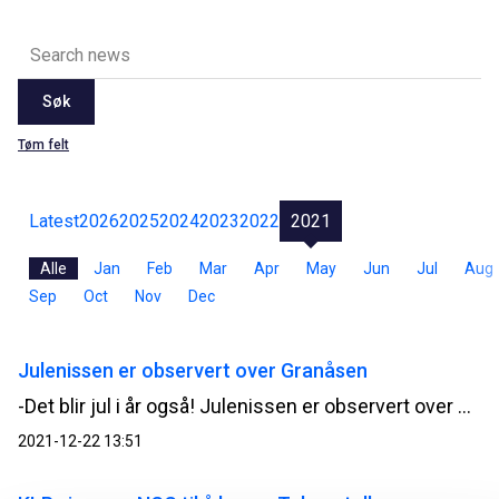
Søk
Tøm felt
Latest
2026
2025
2024
2023
2022
2021
Alle
Jan
Feb
Mar
Apr
May
Jun
Jul
Aug
Sep
Oct
Nov
Dec
Julenissen er observert over Granåsen
-Det blir jul i år også! Julenissen er observert over Granåsen i Trondheim. Det kan pressesjef og nisseobservatør i NCC, Tor Heimdahl, fortelle.
2021-12-22 13:51