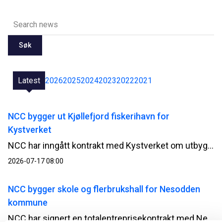
Søk
Latest
2026
2025
2024
2023
2022
2021
NCC bygger ut Kjøllefjord fiskerihavn for
Kystverket
NCC har inngått kontrakt med Kystverket om utbygging av Kjøllefjord fiskerihavn i Lebesby kommune i Finnmark. Kontrakten har en verdi på 510 millioner norske kroner.
2026-07-17 08:00
NCC bygger skole og flerbrukshall for Nesodden
kommune
NCC har signert en totalentreprisekontrakt med Nesodden kommune for bygging av Nesoddtangen skole og flerbrukshall. Avtalen har en verdi på om lag 345 millioner norske kroner.