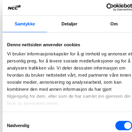
2026-07-07 13:00
NCC bygger Atløysambandet i Vestland
Samtykke
Detaljer
Om
NCC og Vestland fylkeskommune har signert avtale for bygging av Atløysambandet. Ordreverdien er på om lag 1,5 milliarder norske kroner og er et av de største samferdselsprosjektene i regionen.
2026-07-07 10:00
Denne nettsiden anvender cookies
Vi bruker informasjonskapsler for å gi innhold og annonser et
NCC bygger ny adkomst til Tøyen T-banestasjon
personlig preg, for å levere sosiale mediefunksjoner og for å
NCC har inngått avtale med Sporveien for byggingen av ny adkomst til Tøyen T-banestasjon i Oslo. Prosjektet vil bidra til bedre tilgjengelighet, økt sikkerhet og en mer fremtidsrettet kollektivløsning i et område med stor trafikk. Kontrakten har en verdi på 94 millioner norske kroner.
analysere trafikken vår. Vi deler dessuten informasjon om
hvordan du bruker nettstedet vårt, med partnerne våre innen
2026-07-03 12:06
sosiale medier, annonsering og analysearbeid, som kan
kombinere den med annen informasjon du har gjort
NCC skal utvikle Stegen renseanlegg sammen med
tilgjengelig for dem, eller som de har samlet inn gjennom din
Indre Østfold kommune
bruk av tjenestene deres.
Indre Østfold kommune har inngått avtale med NCC om utvikling av Stegen renseanlegg i Askim. Utviklingsarbeidet, sammen med kommunen og prosessentreprenør, starter opp i juni i år og pågår frem til mai 2027.
Samtykkevalg
2026-06-12 07:30
Nødvendig