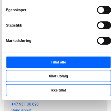
1
2
3
4
5
24
...
Egenskaper
Statistikk
Markedsføring
Tillat alle
tillat utvalg
Tor Heimdahl
Ikke tillat
Manager, Media Relations Norway, NCC Group
+47 951 30 693
Send epost