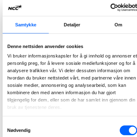
2026-07-07 13:00
NCC bygger Atløysambandet i Vestland
Samtykke
Detaljer
Om
NCC og Vestland fylkeskommune har signert avtale for bygging av Atløysambandet. Ordreverdien er på om lag 1,5 milliarder norske kroner og er et av de største samferdselsprosjektene i regionen.
2026-07-07 10:00
Denne nettsiden anvender cookies
Vi bruker informasjonskapsler for å gi innhold og annonser et
NCC bygger ny adkomst til Tøyen T-banestasjon
personlig preg, for å levere sosiale mediefunksjoner og for å
NCC har inngått avtale med Sporveien for byggingen av ny adkomst til Tøyen T-banestasjon i Oslo. Prosjektet vil bidra til bedre tilgjengelighet, økt sikkerhet og en mer fremtidsrettet kollektivløsning i et område med stor trafikk. Kontrakten har en verdi på 94 millioner norske kroner.
analysere trafikken vår. Vi deler dessuten informasjon om
hvordan du bruker nettstedet vårt, med partnerne våre innen
2026-07-03 12:06
sosiale medier, annonsering og analysearbeid, som kan
kombinere den med annen informasjon du har gjort
NCC skal utvikle Stegen renseanlegg sammen med
tilgjengelig for dem, eller som de har samlet inn gjennom din
Indre Østfold kommune
bruk av tjenestene deres.
Indre Østfold kommune har inngått avtale med NCC om utvikling av Stegen renseanlegg i Askim. Utviklingsarbeidet, sammen med kommunen og prosessentreprenør, starter opp i juni i år og pågår frem til mai 2027.
Samtykkevalg
2026-06-12 07:30
Nødvendig