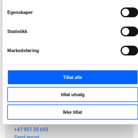
1
2
3
4
5
24
...
Egenskaper
Statistikk
Markedsføring
Tillat alle
tillat utvalg
Tor Heimdahl
Ikke tillat
Manager, Media Relations Norway, NCC Group
+47 951 30 693
Send epost