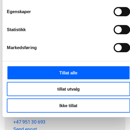
1
2
3
4
5
24
...
Egenskaper
Statistikk
Markedsføring
Tillat alle
tillat utvalg
Tor Heimdahl
Ikke tillat
Manager, Media Relations Norway, NCC Group
+47 951 30 693
Send epost