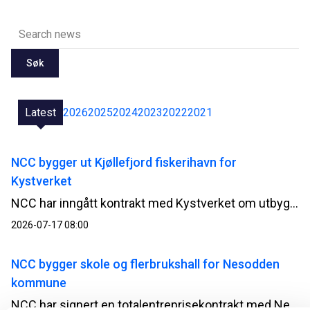
Søk
Latest
2026
2025
2024
2023
2022
2021
NCC bygger ut Kjøllefjord fiskerihavn for
Kystverket
NCC har inngått kontrakt med Kystverket om utbygging av Kjøllefjord fiskerihavn i Lebesby kommune i Finnmark. Kontrakten har en verdi på 510 millioner norske kroner.
2026-07-17 08:00
NCC bygger skole og flerbrukshall for Nesodden
kommune
NCC har signert en totalentreprisekontrakt med Nesodden kommune for bygging av Nesoddtangen skole og flerbrukshall. Avtalen har en verdi på om lag 345 millioner norske kroner.