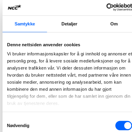
2026-07-07 13:00
NCC bygger Atløysambandet i Vestland
Samtykke
Detaljer
Om
NCC og Vestland fylkeskommune har signert avtale for bygging av Atløysambandet. Ordreverdien er på om lag 1,5 milliarder norske kroner og er et av de største samferdselsprosjektene i regionen.
2026-07-07 10:00
Denne nettsiden anvender cookies
Vi bruker informasjonskapsler for å gi innhold og annonser et
NCC bygger ny adkomst til Tøyen T-banestasjon
personlig preg, for å levere sosiale mediefunksjoner og for å
NCC har inngått avtale med Sporveien for byggingen av ny adkomst til Tøyen T-banestasjon i Oslo. Prosjektet vil bidra til bedre tilgjengelighet, økt sikkerhet og en mer fremtidsrettet kollektivløsning i et område med stor trafikk. Kontrakten har en verdi på 94 millioner norske kroner.
analysere trafikken vår. Vi deler dessuten informasjon om
hvordan du bruker nettstedet vårt, med partnerne våre innen
2026-07-03 12:06
sosiale medier, annonsering og analysearbeid, som kan
kombinere den med annen informasjon du har gjort
NCC skal utvikle Stegen renseanlegg sammen med
tilgjengelig for dem, eller som de har samlet inn gjennom din
Indre Østfold kommune
bruk av tjenestene deres.
Indre Østfold kommune har inngått avtale med NCC om utvikling av Stegen renseanlegg i Askim. Utviklingsarbeidet, sammen med kommunen og prosessentreprenør, starter opp i juni i år og pågår frem til mai 2027.
Samtykkevalg
2026-06-12 07:30
Nødvendig