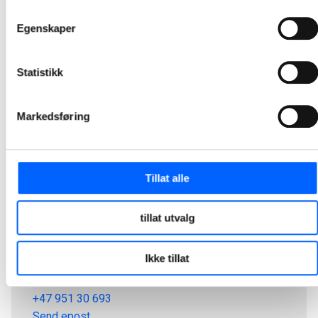
1
2
3
4
5
24
...
Egenskaper
Statistikk
Markedsføring
Tillat alle
tillat utvalg
Tor Heimdahl
Ikke tillat
Manager, Media Relations Norway, NCC Group
+47 951 30 693
Send epost