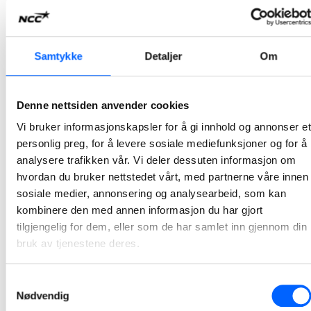
2026-07-07 13:00
NCC bygger Atløysambandet i Vestland
Samtykke
Detaljer
Om
NCC og Vestland fylkeskommune har signert avtale for bygging av Atløysambandet. Ordreverdien er på om lag 1,5 milliarder norske kroner og er et av de største samferdselsprosjektene i regionen.
2026-07-07 10:00
Denne nettsiden anvender cookies
Vi bruker informasjonskapsler for å gi innhold og annonser et
NCC bygger ny adkomst til Tøyen T-banestasjon
personlig preg, for å levere sosiale mediefunksjoner og for å
NCC har inngått avtale med Sporveien for byggingen av ny adkomst til Tøyen T-banestasjon i Oslo. Prosjektet vil bidra til bedre tilgjengelighet, økt sikkerhet og en mer fremtidsrettet kollektivløsning i et område med stor trafikk. Kontrakten har en verdi på 94 millioner norske kroner.
analysere trafikken vår. Vi deler dessuten informasjon om
hvordan du bruker nettstedet vårt, med partnerne våre innen
2026-07-03 12:06
sosiale medier, annonsering og analysearbeid, som kan
kombinere den med annen informasjon du har gjort
NCC skal utvikle Stegen renseanlegg sammen med
tilgjengelig for dem, eller som de har samlet inn gjennom din
Indre Østfold kommune
bruk av tjenestene deres.
Indre Østfold kommune har inngått avtale med NCC om utvikling av Stegen renseanlegg i Askim. Utviklingsarbeidet, sammen med kommunen og prosessentreprenør, starter opp i juni i år og pågår frem til mai 2027.
Samtykkevalg
2026-06-12 07:30
Nødvendig