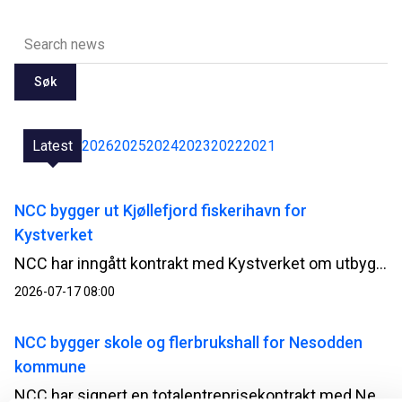
Søk
Latest
2026
2025
2024
2023
2022
2021
NCC bygger ut Kjøllefjord fiskerihavn for
Kystverket
NCC har inngått kontrakt med Kystverket om utbygging av Kjøllefjord fiskerihavn i Lebesby kommune i Finnmark. Kontrakten har en verdi på 510 millioner norske kroner.
2026-07-17 08:00
NCC bygger skole og flerbrukshall for Nesodden
kommune
NCC har signert en totalentreprisekontrakt med Nesodden kommune for bygging av Nesoddtangen skole og flerbrukshall. Avtalen har en verdi på om lag 345 millioner norske kroner.