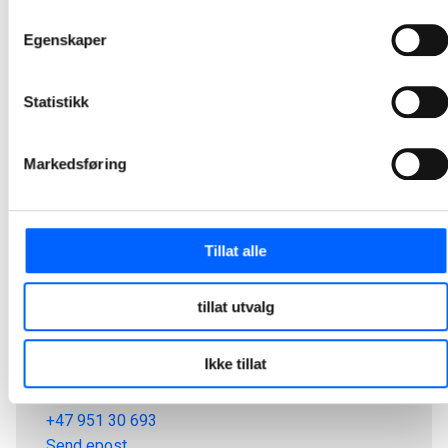
1
2
3
4
5
24
...
Egenskaper
Statistikk
Markedsføring
Tillat alle
tillat utvalg
Tor Heimdahl
Ikke tillat
Manager, Media Relations Norway, NCC Group
+47 951 30 693
Send epost