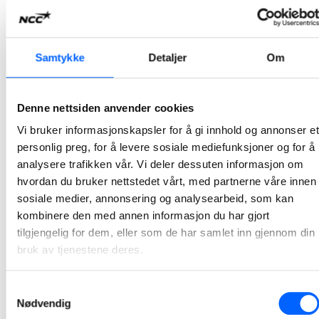
2026-07-07 13:00
NCC bygger Atløysambandet i Vestland
Samtykke
Detaljer
Om
NCC og Vestland fylkeskommune har signert avtale for bygging av Atløysambandet. Ordreverdien er på om lag 1,5 milliarder norske kroner og er et av de største samferdselsprosjektene i regionen.
2026-07-07 10:00
Denne nettsiden anvender cookies
Vi bruker informasjonskapsler for å gi innhold og annonser et
NCC bygger ny adkomst til Tøyen T-banestasjon
personlig preg, for å levere sosiale mediefunksjoner og for å
NCC har inngått avtale med Sporveien for byggingen av ny adkomst til Tøyen T-banestasjon i Oslo. Prosjektet vil bidra til bedre tilgjengelighet, økt sikkerhet og en mer fremtidsrettet kollektivløsning i et område med stor trafikk. Kontrakten har en verdi på 94 millioner norske kroner.
analysere trafikken vår. Vi deler dessuten informasjon om
hvordan du bruker nettstedet vårt, med partnerne våre innen
2026-07-03 12:06
sosiale medier, annonsering og analysearbeid, som kan
kombinere den med annen informasjon du har gjort
NCC skal utvikle Stegen renseanlegg sammen med
tilgjengelig for dem, eller som de har samlet inn gjennom din
Indre Østfold kommune
bruk av tjenestene deres.
Indre Østfold kommune har inngått avtale med NCC om utvikling av Stegen renseanlegg i Askim. Utviklingsarbeidet, sammen med kommunen og prosessentreprenør, starter opp i juni i år og pågår frem til mai 2027.
Samtykkevalg
2026-06-12 07:30
Nødvendig