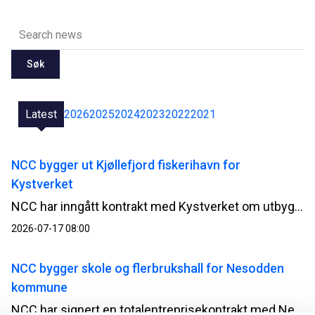
Søk
Latest
2026
2025
2024
2023
2022
2021
NCC bygger ut Kjøllefjord fiskerihavn for
Kystverket
NCC har inngått kontrakt med Kystverket om utbygging av Kjøllefjord fiskerihavn i Lebesby kommune i Finnmark. Kontrakten har en verdi på 510 millioner norske kroner.
2026-07-17 08:00
NCC bygger skole og flerbrukshall for Nesodden
kommune
NCC har signert en totalentreprisekontrakt med Nesodden kommune for bygging av Nesoddtangen skole og flerbrukshall. Avtalen har en verdi på om lag 345 millioner norske kroner.