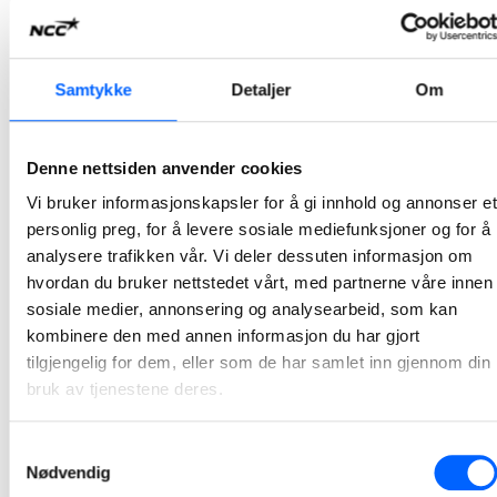
2026-07-07 13:00
NCC bygger Atløysambandet i Vestland
Samtykke
Detaljer
Om
NCC og Vestland fylkeskommune har signert avtale for bygging av Atløysambandet. Ordreverdien er på om lag 1,5 milliarder norske kroner og er et av de største samferdselsprosjektene i regionen.
2026-07-07 10:00
Denne nettsiden anvender cookies
Vi bruker informasjonskapsler for å gi innhold og annonser et
NCC bygger ny adkomst til Tøyen T-banestasjon
personlig preg, for å levere sosiale mediefunksjoner og for å
NCC har inngått avtale med Sporveien for byggingen av ny adkomst til Tøyen T-banestasjon i Oslo. Prosjektet vil bidra til bedre tilgjengelighet, økt sikkerhet og en mer fremtidsrettet kollektivløsning i et område med stor trafikk. Kontrakten har en verdi på 94 millioner norske kroner.
analysere trafikken vår. Vi deler dessuten informasjon om
hvordan du bruker nettstedet vårt, med partnerne våre innen
2026-07-03 12:06
sosiale medier, annonsering og analysearbeid, som kan
kombinere den med annen informasjon du har gjort
NCC skal utvikle Stegen renseanlegg sammen med
tilgjengelig for dem, eller som de har samlet inn gjennom din
Indre Østfold kommune
bruk av tjenestene deres.
Indre Østfold kommune har inngått avtale med NCC om utvikling av Stegen renseanlegg i Askim. Utviklingsarbeidet, sammen med kommunen og prosessentreprenør, starter opp i juni i år og pågår frem til mai 2027.
Samtykkevalg
2026-06-12 07:30
Nødvendig