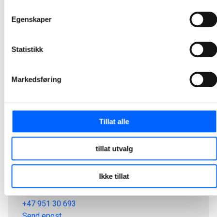
1
2
3
4
5
24
...
Egenskaper
Statistikk
Markedsføring
Tillat alle
tillat utvalg
Tor Heimdahl
Ikke tillat
Manager, Media Relations Norway, NCC Group
+47 951 30 693
Send epost