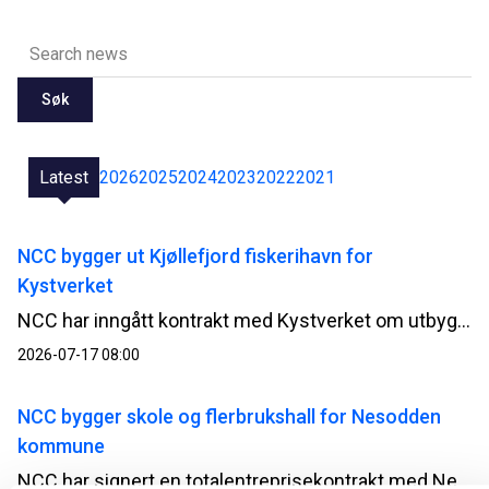
Søk
Latest
2026
2025
2024
2023
2022
2021
NCC bygger ut Kjøllefjord fiskerihavn for
Kystverket
NCC har inngått kontrakt med Kystverket om utbygging av Kjøllefjord fiskerihavn i Lebesby kommune i Finnmark. Kontrakten har en verdi på 510 millioner norske kroner.
2026-07-17 08:00
NCC bygger skole og flerbrukshall for Nesodden
kommune
NCC har signert en totalentreprisekontrakt med Nesodden kommune for bygging av Nesoddtangen skole og flerbrukshall. Avtalen har en verdi på om lag 345 millioner norske kroner.