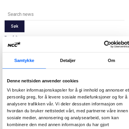
Søk
Tøm felt
Latest
2026
2025
2024
2023
2022
2021
Samtykke
Detaljer
Om
Alle
Jan
Feb
Mar
Apr
May
Jun
Jul
Aug
Sep
Oct
Nov
Dec
Denne nettsiden anvender cookies
Vi bruker informasjonskapsler for å gi innhold og annonser et
Ikke noe resultat.
personlig preg, for å levere sosiale mediefunksjoner og for å
analysere trafikken vår. Vi deler dessuten informasjon om
hvordan du bruker nettstedet vårt, med partnerne våre innen
sosiale medier, annonsering og analysearbeid, som kan
kombinere den med annen informasjon du har gjort