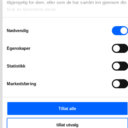
tilgjengelig for dem, eller som de har samlet inn gjennom din
bruk av tjenestene deres.
Samtykkevalg
Nødvendig
Egenskaper
Tor Heimdahl
Manager, Media Relations Norway, NCC Group
Statistikk
+47 951 30 693
Send epost
Markedsføring
Tillat alle
tillat utvalg