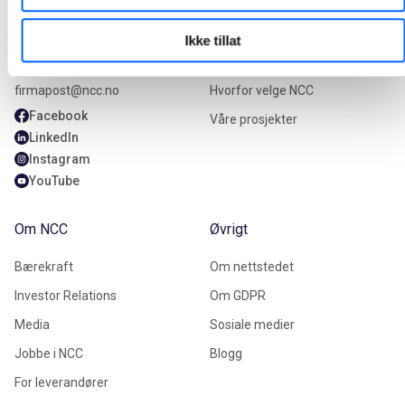
Kontakt oss
Våre tjenester
Ikke tillat
+47 22 98 68 00
Våre tjenester
firmapost@ncc.no
Hvorfor velge NCC
Facebook
Våre prosjekter
LinkedIn
Instagram
YouTube
Om NCC
Øvrigt
Bærekraft
Om nettstedet
Investor Relations
Om GDPR
Media
Sosiale medier
Jobbe i NCC
Blogg
For leverandører