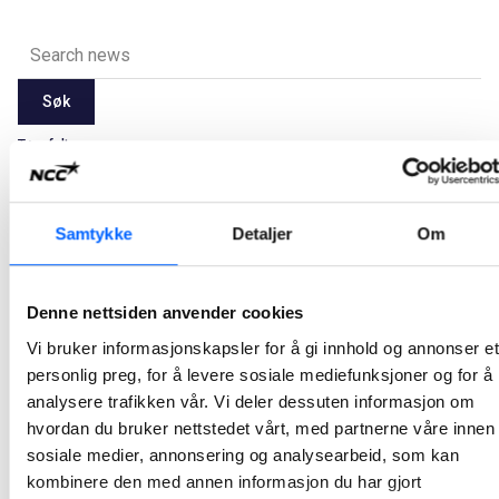
Søk
Tøm felt
Latest
2026
2025
2024
2023
2022
2021
Samtykke
Detaljer
Om
Alle
Jan
Feb
Mar
Apr
May
Jun
Jul
Aug
Sep
Oct
Nov
Dec
Denne nettsiden anvender cookies
Vi bruker informasjonskapsler for å gi innhold og annonser et
Ikke noe resultat.
personlig preg, for å levere sosiale mediefunksjoner og for å
analysere trafikken vår. Vi deler dessuten informasjon om
hvordan du bruker nettstedet vårt, med partnerne våre innen
sosiale medier, annonsering og analysearbeid, som kan
kombinere den med annen informasjon du har gjort