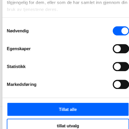
tilgjengelig for dem, eller som de har samlet inn gjennom din
bruk av tjenestene deres.
Samtykkevalg
Nødvendig
Egenskaper
Tor Heimdahl
Manager, Media Relations Norway, NCC Group
Statistikk
+47 951 30 693
Send epost
Markedsføring
Tillat alle
tillat utvalg