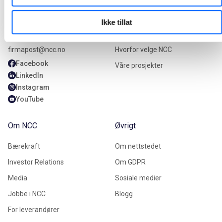
Kontakt oss
Våre tjenester
Ikke tillat
+47 22 98 68 00
Våre tjenester
firmapost@ncc.no
Hvorfor velge NCC
Facebook
Våre prosjekter
LinkedIn
Instagram
YouTube
Om NCC
Øvrigt
Bærekraft
Om nettstedet
Investor Relations
Om GDPR
Media
Sosiale medier
Jobbe i NCC
Blogg
For leverandører