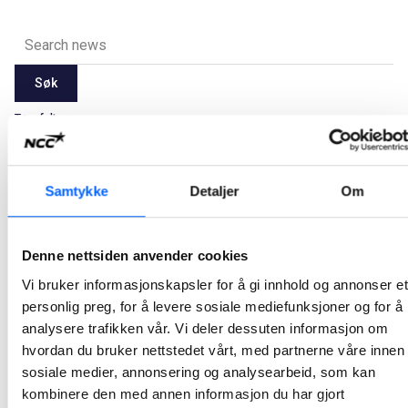
Søk
Tøm felt
Latest
2026
2025
2024
2023
2022
2021
Samtykke
Detaljer
Om
Alle
Jan
Feb
Mar
Apr
May
Jun
Jul
Aug
Sep
Oct
Nov
Dec
Denne nettsiden anvender cookies
Vi bruker informasjonskapsler for å gi innhold og annonser et
Ikke noe resultat.
personlig preg, for å levere sosiale mediefunksjoner og for å
analysere trafikken vår. Vi deler dessuten informasjon om
hvordan du bruker nettstedet vårt, med partnerne våre innen
sosiale medier, annonsering og analysearbeid, som kan
kombinere den med annen informasjon du har gjort