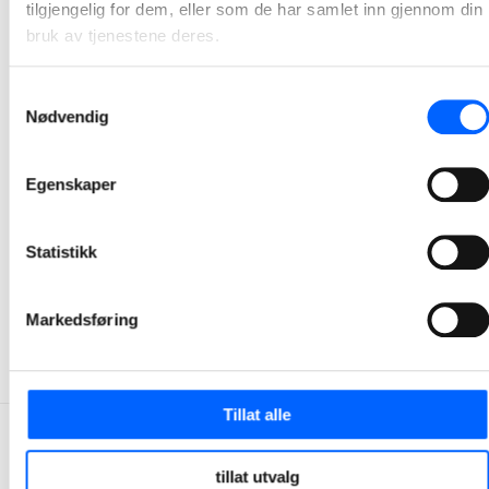
tilgjengelig for dem, eller som de har samlet inn gjennom din
bruk av tjenestene deres.
Samtykkevalg
Nødvendig
Egenskaper
Tor Heimdahl
Manager, Media Relations Norway, NCC Group
Statistikk
+47 951 30 693
Send epost
Markedsføring
Tillat alle
tillat utvalg