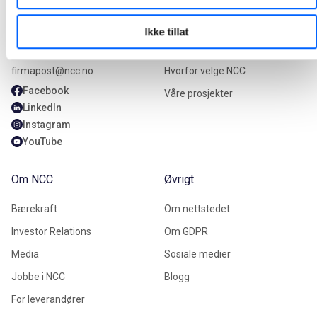
Kontakt oss
Våre tjenester
Ikke tillat
+47 22 98 68 00
Våre tjenester
firmapost@ncc.no
Hvorfor velge NCC
Facebook
Våre prosjekter
LinkedIn
Instagram
YouTube
Om NCC
Øvrigt
Bærekraft
Om nettstedet
Investor Relations
Om GDPR
Media
Sosiale medier
Jobbe i NCC
Blogg
For leverandører