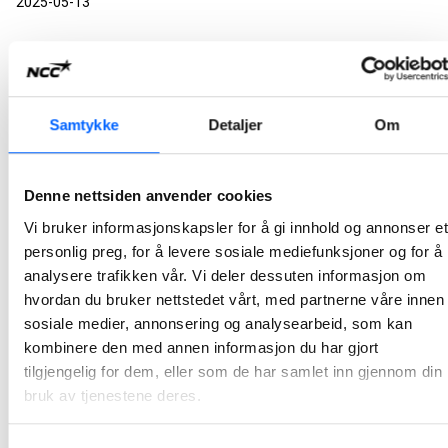
2025-05-13
Åpen dag i NCC Hedrum pukkverk ble en
braksuksess
Lørdag åpnet NCC portene og inviterte til åpen dag i Hedrum pukkverk. Med 700 besøkende, knallvær og god stemning, ble dagen en braksuksess!
Samtykke
Detaljer
Om
2025-05-12
Denne nettsiden anvender cookies
Nettverkssamling for unge og nyutdannede i NCC
Vi bruker informasjonskapsler for å gi innhold og annonser et
Denne uken har NCC arrangert en nettverkssamling for unge, nyutdannede funksjonærer. Å være med i ung@ncc gir deltakerne en unik mulighet til å kickstarte karrieren med et bredt kontaktnettverk i hele NCC.
personlig preg, for å levere sosiale mediefunksjoner og for å
2025-05-09
analysere trafikken vår. Vi deler dessuten informasjon om
hvordan du bruker nettstedet vårt, med partnerne våre innen
Danske ingeniører lærer av NCC og Oslos erfaring
sosiale medier, annonsering og analysearbeid, som kan
kombinere den med annen informasjon du har gjort
med elektriske byggeplasser
tilgjengelig for dem, eller som de har samlet inn gjennom din
Den danske entreprenørorganisasjonen, DI Byggeri, besøkte nylig Stovner bad for å lære mer om elektrifisering av byggeprosjekter. Oslo kommunes krav om fossilfri byggeplass har vekket interesse utenfor Norges landegrenser.
bruk av tjenestene deres.
2025-05-06