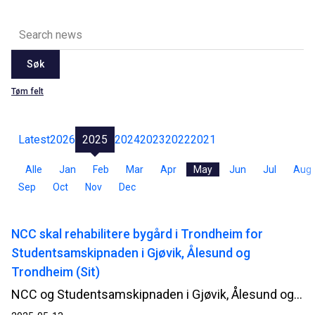
Søk
Tøm felt
Latest
2026
2025
2024
2023
2022
2021
Alle
Jan
Feb
Mar
Apr
May
Jun
Jul
Aug
Sep
Oct
Nov
Dec
NCC skal rehabilitere bygård i Trondheim for
Studentsamskipnaden i Gjøvik, Ålesund og
Trondheim (Sit)
NCC og Studentsamskipnaden i Gjøvik, Ålesund og Trondheim (Sit) har inngått kontrakt for rehabilitering av studentboliger på i Elgeseter gate 23B i Trondheim.