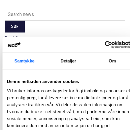
Søk
Tøm felt
Latest
2026
2025
2024
2023
2022
2021
Samtykke
Detaljer
Om
Alle
Jan
Feb
Mar
Apr
May
Jun
Jul
Aug
Sep
Oct
Nov
Dec
Denne nettsiden anvender cookies
Vi bruker informasjonskapsler for å gi innhold og annonser et
Ikke noe resultat.
personlig preg, for å levere sosiale mediefunksjoner og for å
analysere trafikken vår. Vi deler dessuten informasjon om
hvordan du bruker nettstedet vårt, med partnerne våre innen
sosiale medier, annonsering og analysearbeid, som kan
kombinere den med annen informasjon du har gjort