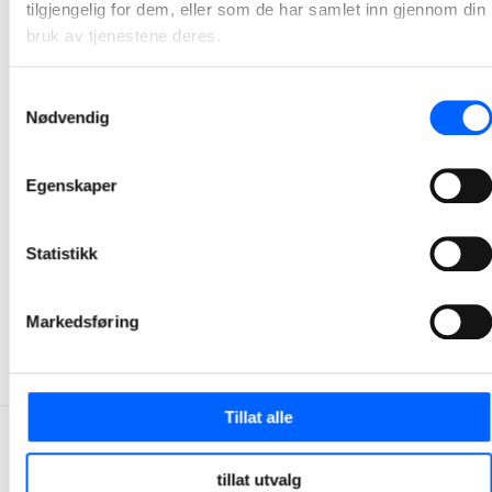
tilgjengelig for dem, eller som de har samlet inn gjennom din
bruk av tjenestene deres.
Samtykkevalg
Nødvendig
Egenskaper
Tor Heimdahl
Manager, Media Relations Norway, NCC Group
Statistikk
+47 951 30 693
Send epost
Markedsføring
Tillat alle
tillat utvalg