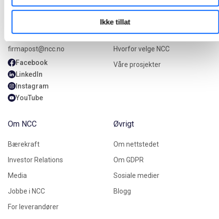
Kontakt oss
Våre tjenester
Ikke tillat
+47 22 98 68 00
Våre tjenester
firmapost@ncc.no
Hvorfor velge NCC
Facebook
Våre prosjekter
LinkedIn
Instagram
YouTube
Om NCC
Øvrigt
Bærekraft
Om nettstedet
Investor Relations
Om GDPR
Media
Sosiale medier
Jobbe i NCC
Blogg
For leverandører