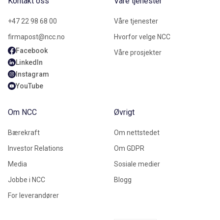
Kontakt oss
Våre tjenester
+47 22 98 68 00
Våre tjenester
firmapost@ncc.no
Hvorfor velge NCC
Facebook
Våre prosjekter
LinkedIn
Instagram
YouTube
Om NCC
Øvrigt
Bærekraft
Om nettstedet
Investor Relations
Om GDPR
Media
Sosiale medier
Jobbe i NCC
Blogg
For leverandører