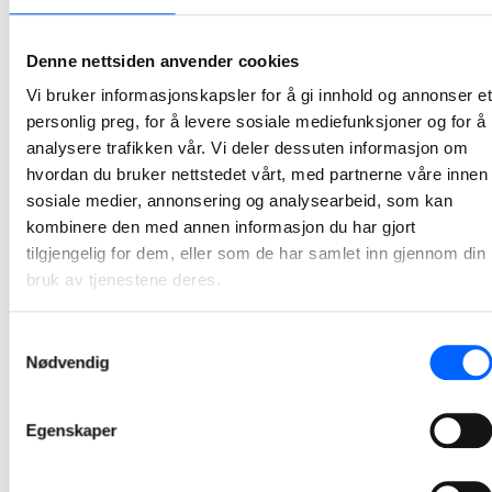
God framdrift og godt samarbeid er to av
suksessfaktorene på Ila sikkerhetspsykiatri –
Denne nettsiden anvender cookies
forrige uke markerte de tett tak med kranselag.
Vi bruker informasjonskapsler for å gi innhold og annonser et
I en høytidelig seremoni ble det nylig holdt kranselag på Ila sikkerhetspsykiatri, hvor Bjørn Hauge fra Helse Sør-Øst RHF sin prosjektorganisasjon HSØ PO, fremhevet den gode kulturen som har preget prosjektet. Fagarbeiderne ble rost for sin kompetanse, og det gode samarbeidet på prosjektet og den sterke HMS-kulturen ble trukket frem som nøkkelfaktorer for prosjektets suksess.
personlig preg, for å levere sosiale mediefunksjoner og for å
2024-12-16
analysere trafikken vår. Vi deler dessuten informasjon om
hvordan du bruker nettstedet vårt, med partnerne våre innen
NCC vil CO2-kutte videre og orienterte
sosiale medier, annonsering og analysearbeid, som kan
klimaministeren om ambisjonene
kombinere den med annen informasjon du har gjort
tilgjengelig for dem, eller som de har samlet inn gjennom din
Klima- og miljøminister Tore O. Sandvik besøkte denne uken NCCs asfaltfabrikk i Trondheim. På agendaen sto NCCs arbeid med CO2-reduserende tiltak i asfaltproduksjonen og erfaringene med Vegvesenets modell for CO2-vekting av asfaltkontrakter.
bruk av tjenestene deres.
2024-12-03
Samtykkevalg
Nødvendig
Egenskaper