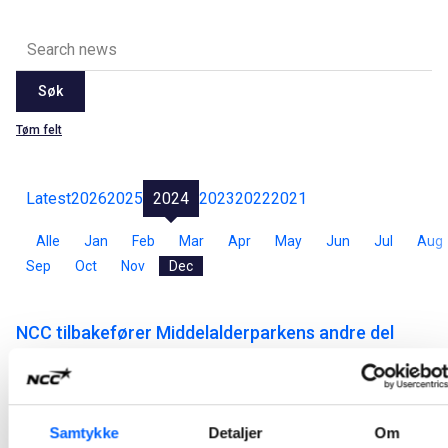
Søk
Tøm felt
Latest
2026
2025
2024
2023
2022
2021
Alle
Jan
Feb
Mar
Apr
May
Jun
Jul
Aug
Sep
Oct
Nov
Dec
NCC tilbakefører Middelalderparkens andre del
Fra anleggsområde til grønt byrom - til glede for Oslos befolkning og besøkende. NCC er i høst godt i gang med andre og siste delen av arbeidene med tilbakeføringen og opprustingen av terrenget i Middelalderparken i Oslo.
2024-12-18
Samtykke
Detaljer
Om