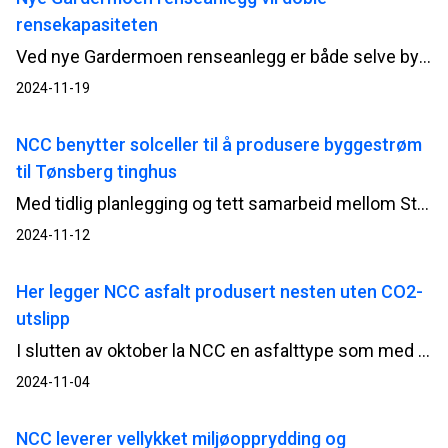
rensekapasiteten
Ved nye Gardermoen renseanlegg er både selve bygganlegget og utomhusarbeider ferdigstilt av NCC. I høst testes anlegget for å se at alt fungerer som det skal, fram til planlagt driftssettelse i januar 2025.
2024-11-19
NCC benytter solceller til å produsere byggestrøm
til Tønsberg tinghus
Med tidlig planlegging og tett samarbeid mellom Statsbygg som byggherre, prosjektledelse og leverandør, har Tønsberg tinghus-prosjektet gått foran med å integrere solenergi allerede i byggeperioden.
2024-11-12
Her legger NCC asfalt produsert nesten uten CO2-
utslipp
I slutten av oktober la NCC en asfalttype som med en nyutviklet metode fjerner så å si alle CO2-utslipp fra asfaltproduksjonen. Det fossile bindemiddelet bitumenolje er kastet ut og inn kommer et biogent bindemiddel basert på treolje.
2024-11-04
NCC leverer vellykket miljøopprydding og