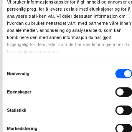
Vi bruker informasjonskapsler for å gi innhold og annonser et
2024-06-24
personlig preg, for å levere sosiale mediefunksjoner og for å
analysere trafikken vår. Vi deler dessuten informasjon om
NCC oppgraderer stasjoner for nye tog i Oslo-
hvordan du bruker nettstedet vårt, med partnerne våre innen
regionen
sosiale medier, annonsering og analysearbeid, som kan
kombinere den med annen informasjon du har gjort
Anleggsarbeidene med stasjonstiltak for nye lokaltog i Oslo-regionen er startet. Her skal NCC forlenge og tilpasse åtte jernbanestasjoner, slik at de er klare for nye togsett som skal trafikksettes i 2025/26.
tilgjengelig for dem, eller som de har samlet inn gjennom din
2024-06-24
bruk av tjenestene deres.
Granåsen idrettspark verdens første BREEAM-
Samtykkevalg
miljøsertifiserte hopparena
Nødvendig
NCC-bygde Granåsen idrettspark i Trondheim er som første hoppanlegg i verden klassifisert av den internasjonale sertifiseringsordningen BREEAM Infrastructure - til nivået «Excellent».
Egenskaper
2024-06-03
DigiQuip – opplæring i HMS-verktøy på Båstadlund
Statistikk
arbeids- og aktivitetssenter
Som en aktivitet i HMS-uken, inviterte NCC Digiquip til Båstadlund arbeids- og aktivitetssenter for å holde opplæring i programvaren.
Markedsføring