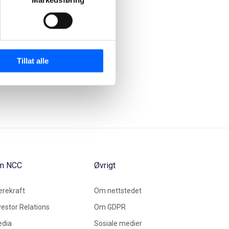
Markedsføring
Tillat alle
m NCC
Øvrigt
rekraft
Om nettstedet
vestor Relations
Om GDPR
dia
Sosiale medier