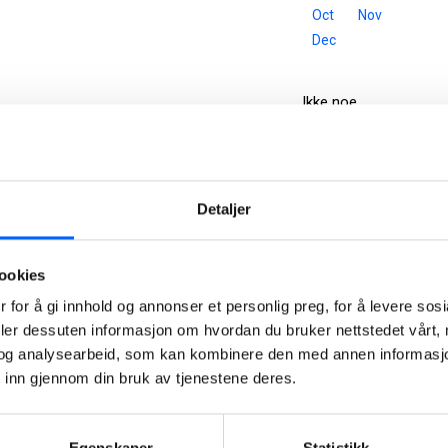
Oct
Nov
Dec
Ikke noe
resultat.
Detaljer
ookies
Tor
 for å gi innhold og annonser et personlig preg, for å levere sos
Heimdahl
deler dessuten informasjon om hvordan du bruker nettstedet vårt,
Manager,
og analysearbeid, som kan kombinere den med annen informasjon d
Media
 inn gjennom din bruk av tjenestene deres.
Relations
Norway,
NCC