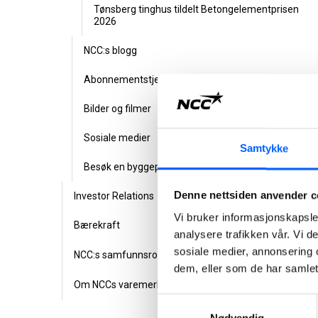
Tønsberg tinghus tildelt Betongelementprisen
2026
NCC:s blogg
Abonnementstjeneste
Bilder og filmer
Sosiale medier
Samtykke
Besøk en byggeplass
Denne nettsiden anvender c
Investor Relations
Vi bruker informasjonskapsler
Bærekraft
analysere trafikken vår. Vi 
sosiale medier, annonsering 
NCC:s samfunnsrolle
dem, eller som de har samlet
Om NCCs varemerke
Samtykkevalg