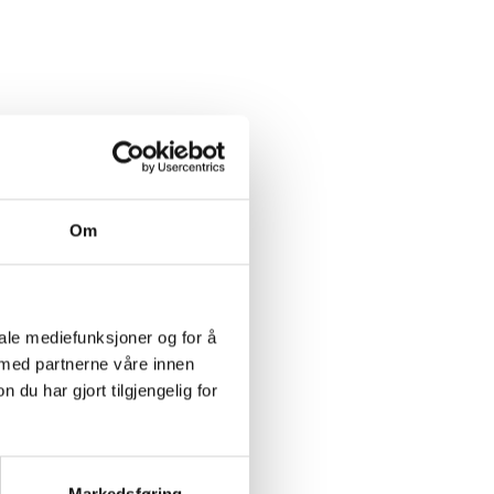
Om
iale mediefunksjoner og for å
 med partnerne våre innen
u har gjort tilgjengelig for