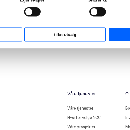
Egenskaper
Statistikk
Group
+47 951
30 693
Send
epost
tillat utvalg
Våre tjenester
O
Våre tjenester
Bæ
Hvorfor velge NCC
In
Våre prosjekter
Me