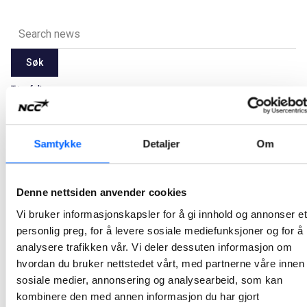
Søk
Tøm felt
Latest
2026
2025
2024
2023
2022
2021
Samtykke
Detaljer
Om
Alle
Jan
Feb
Mar
Apr
May
Jun
Jul
Aug
Sep
Oct
Nov
Dec
Denne nettsiden anvender cookies
Vi bruker informasjonskapsler for å gi innhold og annonser et
Ikke noe resultat.
personlig preg, for å levere sosiale mediefunksjoner og for å
analysere trafikken vår. Vi deler dessuten informasjon om
hvordan du bruker nettstedet vårt, med partnerne våre innen
sosiale medier, annonsering og analysearbeid, som kan
kombinere den med annen informasjon du har gjort