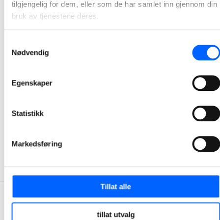
tilgjengelig for dem, eller som de har samlet inn gjennom din
bruk av tjenestene deres.
Samtykkevalg
Nødvendig
Egenskaper
Tor Heimdahl
Manager, Media Relations Norway, NCC Group
Statistikk
+47 951 30 693
Send epost
Markedsføring
Tillat alle
tillat utvalg