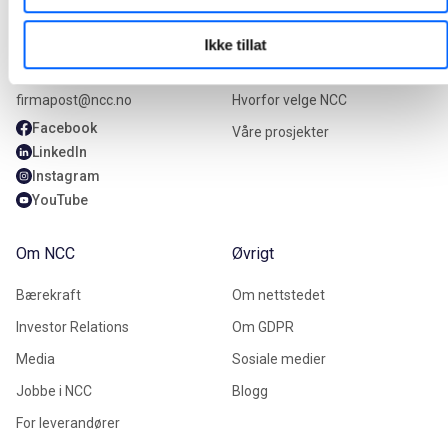
Kontakt oss
Våre tjenester
Ikke tillat
+47 22 98 68 00
Våre tjenester
firmapost@ncc.no
Hvorfor velge NCC
Facebook
Våre prosjekter
LinkedIn
Instagram
YouTube
Om NCC
Øvrigt
Bærekraft
Om nettstedet
Investor Relations
Om GDPR
Media
Sosiale medier
Jobbe i NCC
Blogg
For leverandører