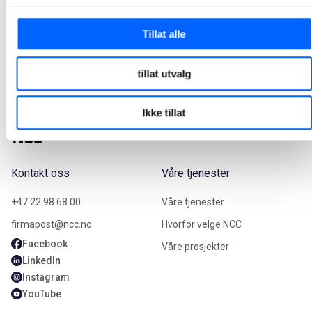
Manager, Media Relations Norway, NCC Group
+47 951 30 693
Tillat alle
Send epost
tillat utvalg
Ikke tillat
Kontakt oss
Våre tjenester
+47 22 98 68 00
Våre tjenester
firmapost@ncc.no
Hvorfor velge NCC
Facebook
Våre prosjekter
LinkedIn
Instagram
YouTube