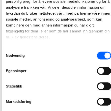
Starter byggingen av nye Drammen tinghus
personlig preg, for å levere sosiale mediefunksjoner og for å
analysere trafikken vår. Vi deler dessuten informasjon om
Rivingen av gamle Park hotell i Drammen er gjennomført. Nå starter Statsbygg og NCC opp betongarbeidene til det nye tinghuset.
hvordan du bruker nettstedet vårt, med partnerne våre innen
2022-03-10
sosiale medier, annonsering og analysearbeid, som kan
kombinere den med annen informasjon du har gjort
tilgjengelig for dem, eller som de har samlet inn gjennom din
bruk av tjenestene deres.
Samtykkevalg
Nødvendig
Egenskaper
Statistikk
Markedsføring
Tor Heimdahl