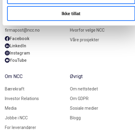
Kontakt oss
Våre tjenester
Ikke tillat
+47 22 98 68 00
Våre tjenester
firmapost@ncc.no
Hvorfor velge NCC
Facebook
Våre prosjekter
LinkedIn
Instagram
YouTube
Om NCC
Øvrigt
Bærekraft
Om nettstedet
Investor Relations
Om GDPR
Media
Sosiale medier
Jobbe i NCC
Blogg
For leverandører