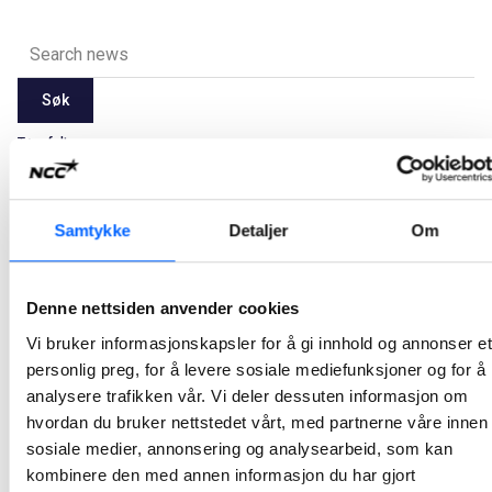
Søk
Tøm felt
Latest
2026
2025
2024
2023
2022
2021
Samtykke
Detaljer
Om
Alle
Jan
Feb
Mar
Apr
May
Jun
Jul
Aug
Sep
Oct
Nov
Dec
Denne nettsiden anvender cookies
Vi bruker informasjonskapsler for å gi innhold og annonser et
Ikke noe resultat.
personlig preg, for å levere sosiale mediefunksjoner og for å
analysere trafikken vår. Vi deler dessuten informasjon om
hvordan du bruker nettstedet vårt, med partnerne våre innen
sosiale medier, annonsering og analysearbeid, som kan
kombinere den med annen informasjon du har gjort