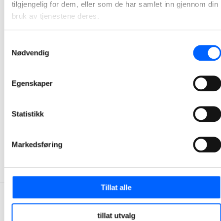
tilgjengelig for dem, eller som de har samlet inn gjennom din
bruk av tjenestene deres.
Samtykkevalg
Nødvendig
Egenskaper
Tor Heimdahl
Manager, Media Relations Norway, NCC Group
Statistikk
+47 951 30 693
Send epost
Markedsføring
Tillat alle
tillat utvalg