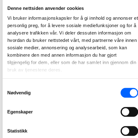
NCC inngår samspillskontrakt med Øvre Eiker
Denne nettsiden anvender cookies
kommune
Vi bruker informasjonskapsler for å gi innhold og annonser et
NCC har signert samspillskontrakt med Øvre Eiker kommune for nytt renseanlegg i Hokksund.
personlig preg, for å levere sosiale mediefunksjoner og for å
2022-01-19
analysere trafikken vår. Vi deler dessuten informasjon om
hvordan du bruker nettstedet vårt, med partnerne våre innen
Smelter og renser Oslo-snø døgnet rundt
sosiale medier, annonsering og analysearbeid, som kan
kombinere den med annen informasjon du har gjort
NCCs snøsmelteranlegg er i gang dag og natt for å rense og smelte snø fra Oslo-gatene.
tilgjengelig for dem, eller som de har samlet inn gjennom din
2022-01-13
bruk av tjenestene deres.
Samtykkevalg
Nødvendig
Egenskaper
Statistikk