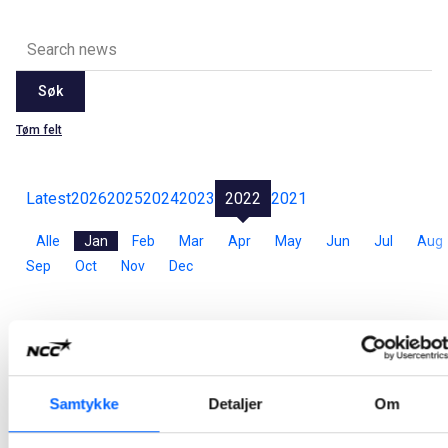
Søk
Tøm felt
Latest
2026
2025
2024
2023
2022
2021
Alle
Jan
Feb
Mar
Apr
May
Jun
Jul
Aug
Sep
Oct
Nov
Dec
Godkjenning for sikrere droneflyging
NCC har fått ny godkjenning for fortsatt droneflyging i sine anleggsprosjekt, etter at nye, strengere europeiske regler for å fly drone begynte å gjelde fra nyttår.
2022-01-25
Samtykke
Detaljer
Om