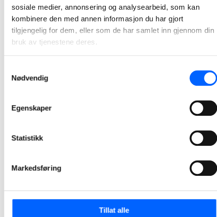
sosiale medier, annonsering og analysearbeid, som kan
kombinere den med annen informasjon du har gjort
tilgjengelig for dem, eller som de har samlet inn gjennom din
bruk av tjenestene deres.
Samtykkevalg
Nødvendig
Egenskaper
Statistikk
Tor Heimdahl
Manager, Media Relations Norway, NCC Group
Markedsføring
+47 951 30 693
Send epost
Tillat alle