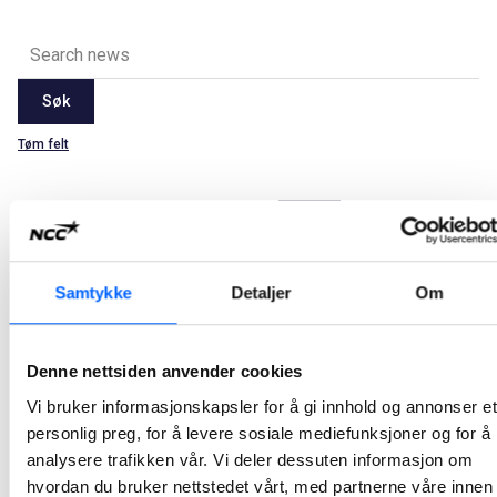
Søk
Tøm felt
Latest
2026
2025
2024
2023
2022
2021
Alle
Jan
Feb
Mar
Apr
May
Jun
Jul
Aug
Samtykke
Detaljer
Om
Sep
Oct
Nov
Dec
NCC-bygget badeanlegg åpnet for publikum
Denne nettsiden anvender cookies
Denne uken kunne de første badegjestene ta i bruk det moderne og klimaeffektive badeanlegget Rud svømmehall i Bærum som NCC Building har bygget.
Vi bruker informasjonskapsler for å gi innhold og annonser et
personlig preg, for å levere sosiale mediefunksjoner og for å
2021-08-20
analysere trafikken vår. Vi deler dessuten informasjon om
hvordan du bruker nettstedet vårt, med partnerne våre innen