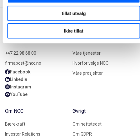
tillat utvalg
Ikke tillat
Kontakt oss
Våre tjenester
+47 22 98 68 00
Våre tjenester
firmapost@ncc.no
Hvorfor velge NCC
Facebook
Våre prosjekter
LinkedIn
Instagram
YouTube
Om NCC
Øvrigt
Bærekraft
Om nettstedet
Investor Relations
Om GDPR