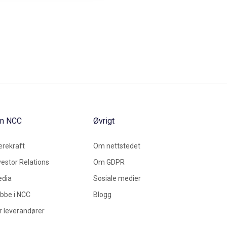
m NCC
Øvrigt
rekraft
Om nettstedet
vestor Relations
Om GDPR
dia
Sosiale medier
bbe i NCC
Blogg
r leverandører