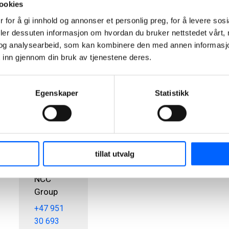
2021-07-07
ookies
 for å gi innhold og annonser et personlig preg, for å levere sos
deler dessuten informasjon om hvordan du bruker nettstedet vårt,
og analysearbeid, som kan kombinere den med annen informasjon d
 inn gjennom din bruk av tjenestene deres.
Egenskaper
Statistikk
Tor
Heimdahl
Manager,
Media
Relations
tillat utvalg
Norway,
NCC
Group
+47 951
30 693