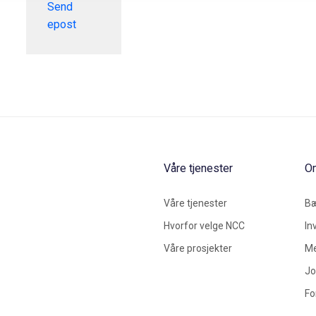
Send
epost
Våre tjenester
O
Våre tjenester
Bæ
Hvorfor velge NCC
In
Våre prosjekter
Me
Jo
Fo