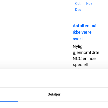
Oct
Nov
Dec
Asfalten må
ikke være
svart
Nylig
gjennomførte
NCC en noe
spesiell
asfaltjobb, da
en vognhall
for Bybanen i
Bergen ble
asfaltert med
Detaljer
en lys asfalt.