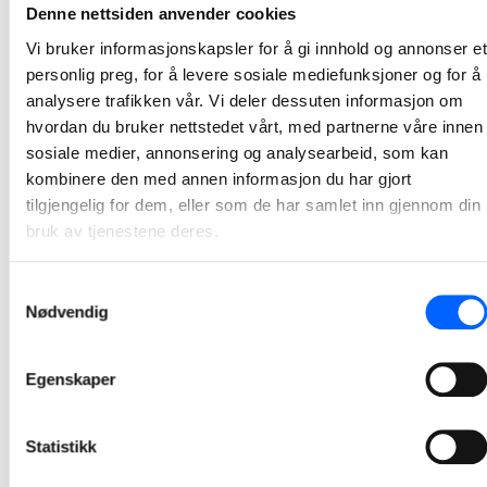
NCC overleverer nytt Bybaneprosjekt i Bergen
Denne nettsiden anvender cookies
Siden våren 2019 har NCC bygget Bybanen i Bergen gjennom bydelen Fyllingsdalen, og onsdag ble det ferdigstilte prosjektet – det tiende utførte Bybaneprosjektet for NCC – overlevert Bybanen Utbygging.
Vi bruker informasjonskapsler for å gi innhold og annonser et
2021-06-09
personlig preg, for å levere sosiale mediefunksjoner og for å
analysere trafikken vår. Vi deler dessuten informasjon om
hvordan du bruker nettstedet vårt, med partnerne våre innen
NCC tildelt kontrakt av Sarpsborg kommune
sosiale medier, annonsering og analysearbeid, som kan
I forbindelse med byggingen av nytt bibliotek i Sarpsborg har NCC tirsdag signert avtale om en utviklingsfase med Sarpsborg kommune.
kombinere den med annen informasjon du har gjort
2021-06-01
tilgjengelig for dem, eller som de har samlet inn gjennom din
bruk av tjenestene deres.
Samtykkevalg
Nødvendig
Egenskaper
Statistikk