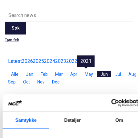
Søk
Tøm felt
Latest
2026
2025
2024
2023
2022
2021
Alle
Jan
Feb
Mar
Apr
May
Jun
Jul
Aug
Sep
Oct
Nov
Dec
NCC Steinmaterialer Norge er ISO-sertifisert
Kundefokus, ledelse og gode interne prosesser ble avgjørende da NCC Steinmaterialer mottok sitt sertifikat for kvalitetsledelse, ISO 9001-2015, nå i juni.
Samtykke
Detaljer
Om
2021-06-17