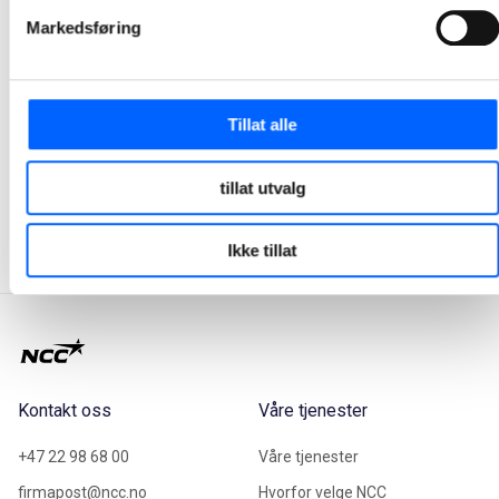
Markedsføring
Tor Heimdahl
Tillat alle
Manager, Media Relations Norway, NCC Group
+47 951 30 693
tillat utvalg
Send epost
Ikke tillat
Kontakt oss
Våre tjenester
+47 22 98 68 00
Våre tjenester
firmapost@ncc.no
Hvorfor velge NCC