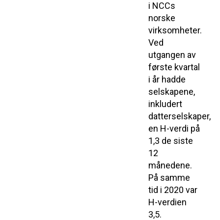
i NCCs
norske
virksomheter.
Ved
utgangen av
første kvartal
i år hadde
selskapene,
inkludert
datterselskaper,
en H-verdi på
1,3 de siste
12
månedene.
På samme
tid i 2020 var
H-verdien
3,5.