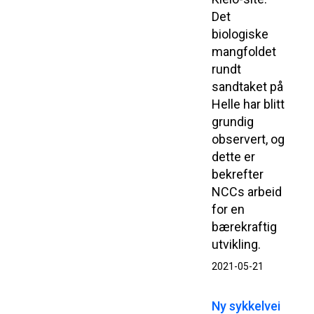
Det
biologiske
mangfoldet
rundt
sandtaket på
Helle har blitt
grundig
observert, og
dette er
bekrefter
NCCs arbeid
for en
bærekraftig
utvikling.
2021-05-21
Ny sykkelvei