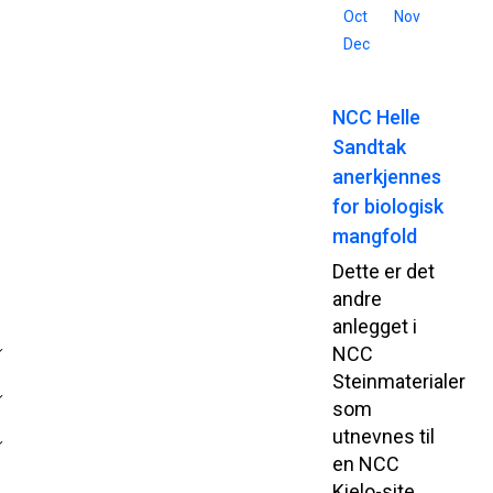
Oct
Nov
Dec
NCC Helle
Sandtak
anerkjennes
for biologisk
mangfold
Dette er det
andre
anlegget i
NCC
Steinmaterialer
som
utnevnes til
en NCC
Kielo-site.