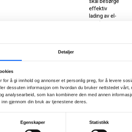
skal besørge
effektiv
lading av el-
maskinene.
2021-05-12
Første
Detaljer
biogass-
lastebil tatt i
ookies
bruk til
asfalttransport
 for å gi innhold og annonser et personlig preg, for å levere sos
deler dessuten informasjon om hvordan du bruker nettstedet vårt,
Nylig tok
og analysearbeid, som kan kombinere den med annen informasjon d
NCC i bruk
 inn gjennom din bruk av tjenestene deres.
Norges
første
biogass-
Egenskaper
Statistikk
lastebil