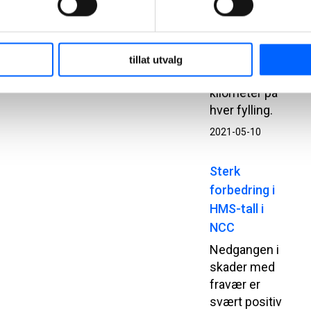
tilpasset
asfaltkjøring.
Lastebilen
kan kjøre
tillat utvalg
nærmere 700
kilometer på
hver fylling.
2021-05-10
Sterk
forbedring i
HMS-tall i
NCC
Nedgangen i
skader med
fravær er
svært positiv