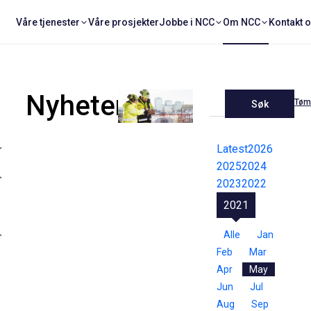
Våre tjenester
Våre prosjekter
Jobbe i NCC
Om NCC
Kontakt 
Nyheter
Tøm 
Søk
Latest
2026
2025
2024
2023
2022
2021
Alle
Jan
Feb
Mar
Apr
May
Jun
Jul
Aug
Sep