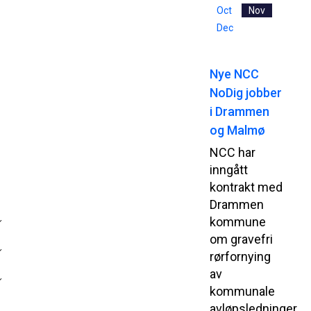
Oct
Nov
Dec
Nye NCC
NoDig jobber
i Drammen
og Malmø
NCC har
inngått
kontrakt med
Drammen
kommune
om gravefri
rørfornying
av
kommunale
avløpsledninger.