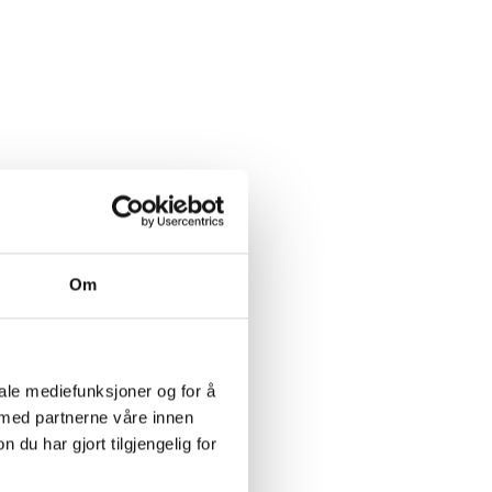
Om
iale mediefunksjoner og for å
 med partnerne våre innen
u har gjort tilgjengelig for