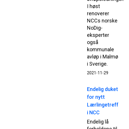
I høst
renoverer
NCCs norske
NoDig-
eksperter
også
kommunale
avløp i Malmø
i Sverige.
2021-11-29
Endelig duket
for nytt
Lærlingetreff
i NCC
Endelig lå
forholdene til