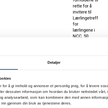
rette for å
invitere til
Lærlingetreff
for
lærlingene i
NCC. 50
lærlinger og
deres
lærlingkontakter
var samlet i
Detaljer
to dager for å
knytte
kontakter og
ookies
bli bedre
 for å gi innhold og annonser et personlig preg, for å levere sos
kjent med
deler dessuten informasjon om hvordan du bruker nettstedet vårt,
NCC.
og analysearbeid, som kan kombinere den med annen informasjon d
 inn gjennom din bruk av tjenestene deres.
2021-11-23