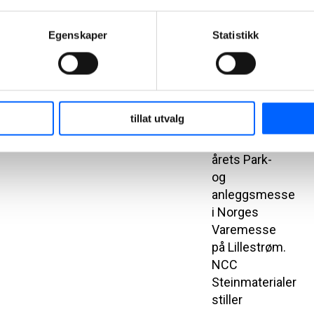
Møt NCC
Egenskaper
Statistikk
Steinmaterialer
på Park- og
anleggsmessen
4. og 5.
tillat utvalg
november er
det duket for
årets Park-
og
anleggsmesse
i Norges
Varemesse
på Lillestrøm.
NCC
Steinmaterialer
stiller