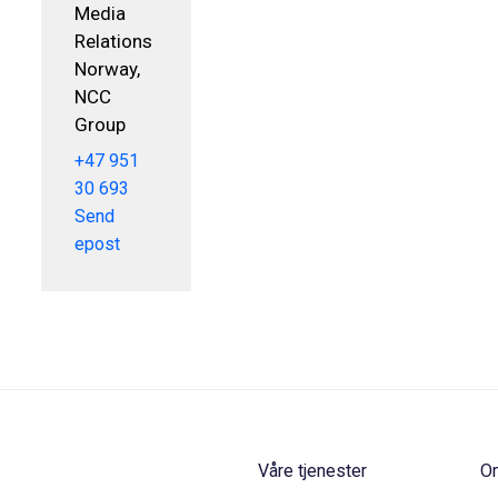
Media
Relations
Norway,
NCC
Group
+47 951
30 693
Send
epost
Våre tjenester
O