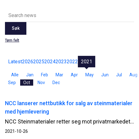
Søk
Tøm felt
Latest
2026
2025
2024
2023
2022
2021
Alle
Jan
Feb
Mar
Apr
May
Jun
Jul
Aug
Sep
Oct
Nov
Dec
NCC lanserer nettbutikk for salg av steinmaterialer
med hjemlevering
NCC Steinmaterialer retter seg mot privatmarkedet når de nå har lansert en web-butikk for salg av steinprodukter som grus, sand og jord.
2021-10-26