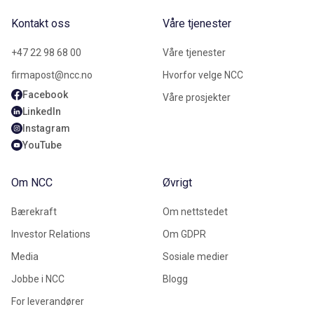
Kontakt oss
Våre tjenester
+47 22 98 68 00
Våre tjenester
firmapost@ncc.no
Hvorfor velge NCC
Facebook
Våre prosjekter
LinkedIn
Instagram
YouTube
Om NCC
Øvrigt
Bærekraft
Om nettstedet
Investor Relations
Om GDPR
Media
Sosiale medier
Jobbe i NCC
Blogg
For leverandører