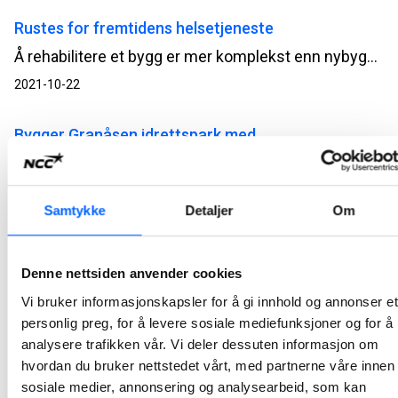
Rustes for fremtidens helsetjeneste
Å rehabilitere et bygg er mer komplekst enn nybygg, og med krav til erfaring både fra optimalisering av byggeløsninger og gjenbruk. NCCs pågående ombygging av Halden helsehus skal gi et bygg solid rustet for fremtidens helsetjeneste.
2021-10-22
Bygger Granåsen idrettspark med
spesialkompetanse
Å bygge hoppbakker og skiarena gjøres ikke hvert år hverken i Norge eller utland. NCC har derfor satt sammen omhyggelig utvalgte UE-er og spesialister som sikrer kvalitet hele veien når Trondheims hovedarena for vinteridrett nå oppgraderes.
Samtykke
Detaljer
Om
2021-10-15
Stanser toget og anleggsmaskinene overtar
Denne nettsiden anvender cookies
Mens Gardermobanen stanses denne uken utføres komplekse arbeider under høyt tidspress av NCC, Bane NOR og Baneservice gjennom Eidsvoll. Her er det ingen «plan B», men omhyggelig minuttplanlegging som gjelder.
Vi bruker informasjonskapsler for å gi innhold og annonser et
2021-10-14
personlig preg, for å levere sosiale mediefunksjoner og for å
analysere trafikken vår. Vi deler dessuten informasjon om
hvordan du bruker nettstedet vårt, med partnerne våre innen
NCCs kommentar til Statsbudsjett 2022
sosiale medier, annonsering og analysearbeid, som kan