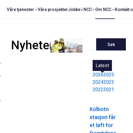
Våre tjenester
Våre prosjekter
Jobbe i NCC
Om NCC
Kontakt 
Nyheter
Søk
Latest
2026
2025
2024
2023
2022
2021
Kolbotn
stasjon får
et løft for