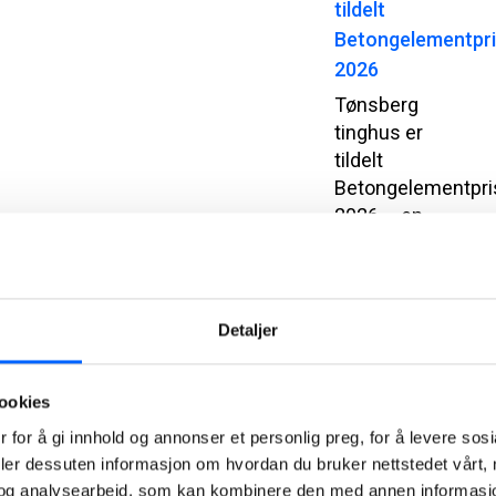
tildelt
Betongelementpr
2026
Tønsberg
tinghus er
tildelt
Betongelementpri
2026 – en
pris for
arkitektur og
byggverk
som
Detaljer
utmerker seg
gjennom
ookies
innovativ,
bærekraftig
 for å gi innhold og annonser et personlig preg, for å levere sos
og estetisk
deler dessuten informasjon om hvordan du bruker nettstedet vårt,
bruk av
og analysearbeid, som kan kombinere den med annen informasjon d