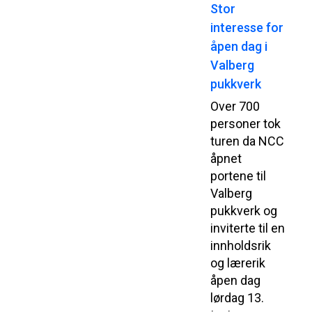
Stor
interesse for
åpen dag i
Valberg
pukkverk
Over 700
personer tok
turen da NCC
åpnet
portene til
Valberg
pukkverk og
inviterte til en
innholdsrik
og lærerik
åpen dag
lørdag 13.