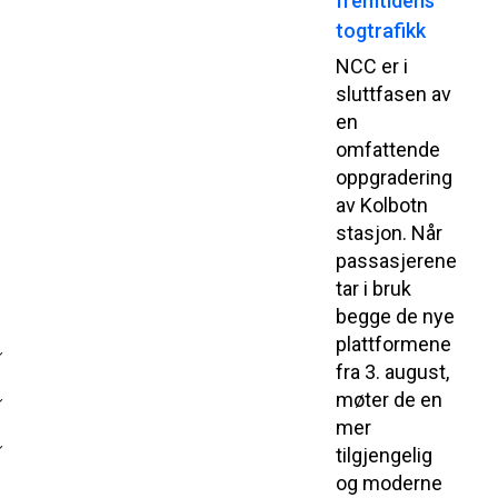
fremtidens
togtrafikk
NCC er i
sluttfasen av
en
omfattende
oppgradering
av Kolbotn
stasjon. Når
passasjerene
tar i bruk
begge de nye
plattformene
fra 3. august,
møter de en
mer
tilgjengelig
og moderne