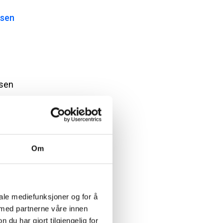
isen
sen
Om
iale mediefunksjoner og for å
 med partnerne våre innen
u har gjort tilgjengelig for