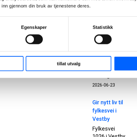
 inn gjennom din bruk av tjenestene deres.
prefabrikkerte
betongelementer.
Bak
Egenskaper
Statistikk
prosjektet
står
Statsbygg,
Add
Arkitekter,
tillat utvalg
NCC og Loe
Betongelementer.
2026-06-23
Gir nytt liv til
fylkesvei i
Vestby
Fylkesvei
1026 i Vestby