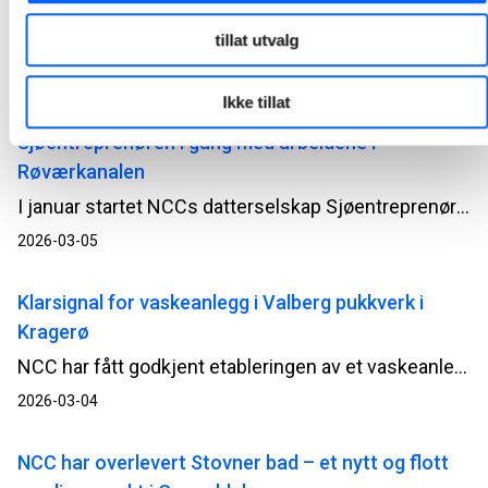
Drammen stasjon
tillat utvalg
NCC kan nå feire miljøsertifisering ved prosjektet UDK03 Drammen stasjon, etter en byggeperiode der resultatene går langt utover ambisjonene som ble satt ved oppstart. Alle miljømål er ikke bare innfridd, men overgått, og arbeidet viser hvordan tydelige prioriteringer og målrettet innsats har gitt konkrete miljøgevinster gjennom hele byggeperioden.
2026-03-05
Ikke tillat
Sjøentreprenøren i gang med arbeidene i
Røværkanalen
I januar startet NCCs datterselskap Sjøentreprenøren opp arbeidet med rehabilitering av Røværkanalen utenfor Haugesund. Prosjektet gjennomføres på oppdrag for Kystverket og kombinerer undervannsarbeid, betong, peling og nye konstruksjoner. Og det midt i et levende øysamfunn.
2026-03-05
Klarsignal for vaskeanlegg i Valberg pukkverk i
Kragerø
NCC har fått godkjent etableringen av et vaskeanlegg i Valberg pukkverk i Kragerø kommune. Anlegget vil bidra til bedre massebalanse, økt ressursutnyttelse og redusert miljøbelastning. Byggingen starter umiddelbart.
2026-03-04
NCC har overlevert Stovner bad – et nytt og flott