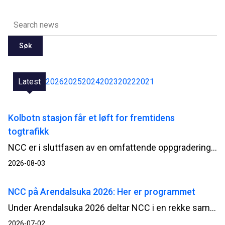
Søk
Latest
2026
2025
2024
2023
2022
2021
Kolbotn stasjon får et løft for fremtidens
togtrafikk
NCC er i sluttfasen av en omfattende oppgradering av Kolbotn stasjon. Når passasjerene tar i bruk begge de nye plattformene fra 3. august, møter de en mer tilgjengelig og moderne stasjon, bygget mens togtrafikken i stor grad har gått som normalt.
2026-08-03
NCC på Arendalsuka 2026: Her er programmet
Under Arendalsuka 2026 deltar NCC i en rekke samtaler og debatter om blant annet beredskap, infrastruktur og gjennomføringsevne. Her får du full oversikt over arrangementene og hvor du kan møte oss.
2026-07-02