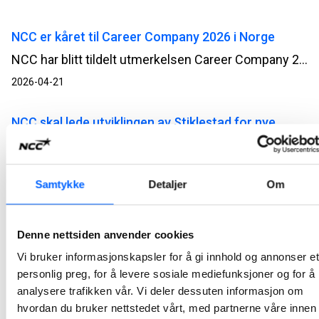
NCC er kåret til Career Company 2026 i Norge
NCC har blitt tildelt utmerkelsen Career Company 2026 i Norge. Det er en anerkjennelse vi er stolte av, og som først og fremst handler om menneskene i NCC.
2026-04-21
NCC skal lede utviklingen av Stiklestad for nye
tusen år
Museene Arven og NCC har inngått samspillskontrakt for utviklingen av museums- og stedsutviklingsprosjektet Stiklestad for nye tusen år i Verdal. Samspillsfasen skal legge grunnlaget for fremtidige løsninger og videre beslutninger knyttet til prosjektets gjennomføring.
Samtykke
Detaljer
Om
2026-04-08
NCC og Orkland kommune skal utvikle nytt
Denne nettsiden anvender cookies
renseanlegg
Vi bruker informasjonskapsler for å gi innhold og annonser et
NCC og Orkland kommune har inngått samspillskontrakt for utvikling av nytt renseanlegg på Orkanger.
personlig preg, for å levere sosiale mediefunksjoner og for å
analysere trafikken vår. Vi deler dessuten informasjon om
2026-03-22
hvordan du bruker nettstedet vårt, med partnerne våre innen