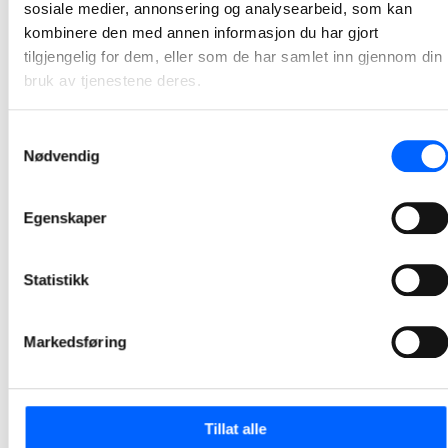
sosiale medier, annonsering og analysearbeid, som kan
Tønsberg tinghus blant finalistene til
kombinere den med annen informasjon du har gjort
Betongelementprisen 2026
tilgjengelig for dem, eller som de har samlet inn gjennom din
Tønsberg tinghus er kåret til én av fem finalister til Betongelementprisen 2026 – en av bransjens mest prestisjefylte utmerkelser for prosjekter som utmerker seg med innovativ, bærekraftig og estetisk bruk av prefabrikkerte betongelementer.
bruk av tjenestene deres.
2026-03-13
Samtykkevalg
Nødvendig
Bygger nytt administrasjonsbygg i Valberg
pukkverk
Egenskaper
NCC Valberg pukkverk bygger nytt administrasjonsbygg. Byggearbeidene er planlagt å starte opp i mars/april.
2026-03-10
Statistikk
Sprengningsarbeidet er ferdig i Lerstadtunnelen
De siste store salvene er nå avfyrt i tunnelen, og med det er den mest støyende fasen av tunnelbyggingen på E136 Breivika–Lerstad unnagjort.
Markedsføring
2026-03-09
Tillat alle
NCC har oppnådd ettertraktet miljøsertifisering på