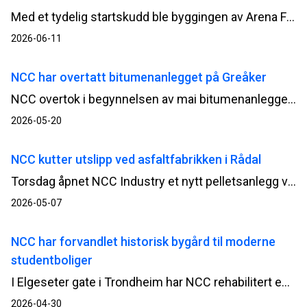
Med et tydelig startskudd ble byggingen av Arena Fredrikstad offisielt satt i gang onsdag. Nå setter NCC i gang byggearbeidene for fullt.
2026-06-11
NCC har overtatt bitumenanlegget på Greåker
NCC overtok i begynnelsen av mai bitumenanlegget på Greåker i Sarpsborg. Med anlegget i egen drift styrker selskapet både leveransesikkerheten og kapasiteten inn mot en ny asfaltsesong.
2026-05-20
NCC kutter utslipp ved asfaltfabrikken i Rådal
Torsdag åpnet NCC Industry et nytt pelletsanlegg ved asfaltfabrikken i Rådal i Bergen. Anlegget gjør det mulig å produsere asfalt med svært lave CO₂-utslipp, samtidig som det bidrar til mer forutsigbare energikostnader og økt leveransesikkerhet.
2026-05-07
NCC har forvandlet historisk bygård til moderne
studentboliger
I Elgeseter gate i Trondheim har NCC rehabilitert en over 100 år gammel bygård til moderne studentboliger for Studentsamskipnaden i Gjøvik, Ålesund og Trondheim (Sit). Torsdag ble bygget offisielt overlevert, og markerer avslutningen på et prosjekt som både har modernisert innholdet og samtidig tatt vare på byggets kulturhistoriske uttrykk.
2026-04-30