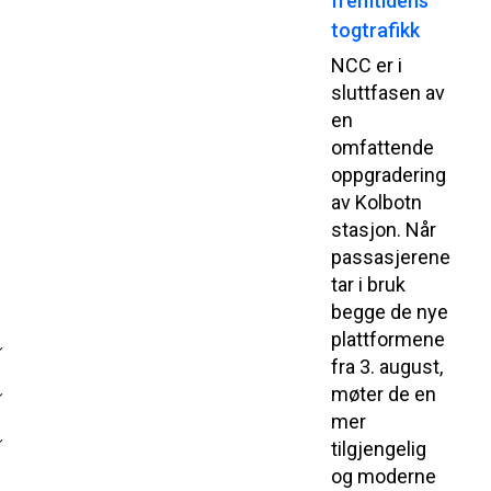
fremtidens
togtrafikk
NCC er i
sluttfasen av
en
omfattende
oppgradering
av Kolbotn
stasjon. Når
passasjerene
tar i bruk
begge de nye
plattformene
fra 3. august,
møter de en
mer
tilgjengelig
og moderne