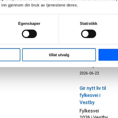
 inn gjennom din bruk av tjenestene deres.
prefabrikkerte
betongelementer.
Bak
Egenskaper
Statistikk
prosjektet
står
Statsbygg,
Add
Arkitekter,
tillat utvalg
NCC og Loe
Betongelementer.
2026-06-23
Gir nytt liv til
fylkesvei i
Vestby
Fylkesvei
1026 i Vestby