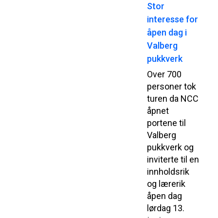
Stor
interesse for
åpen dag i
Valberg
pukkverk
Over 700
personer tok
turen da NCC
åpnet
portene til
Valberg
pukkverk og
inviterte til en
innholdsrik
og lærerik
åpen dag
lørdag 13.