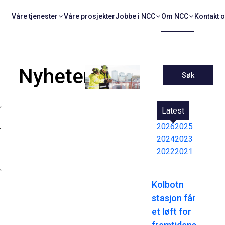
Våre tjenester
Våre prosjekter
Jobbe i NCC
Om NCC
Kontakt 
Nyheter
Søk
Latest
2026
2025
2024
2023
2022
2021
Kolbotn
stasjon får
et løft for