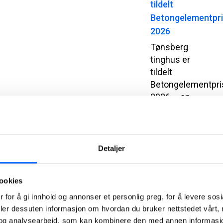
tildelt
Betongelementpr
2026
Tønsberg
tinghus er
tildelt
Betongelementpri
2026 – en
pris for
arkitektur og
byggverk
som
Detaljer
utmerker seg
gjennom
ookies
innovativ,
bærekraftig
 for å gi innhold og annonser et personlig preg, for å levere sos
og estetisk
deler dessuten informasjon om hvordan du bruker nettstedet vårt,
bruk av
og analysearbeid, som kan kombinere den med annen informasjon d