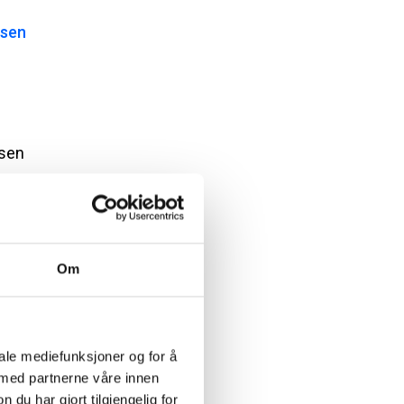
isen
sen
Om
iale mediefunksjoner og for å
 med partnerne våre innen
u har gjort tilgjengelig for