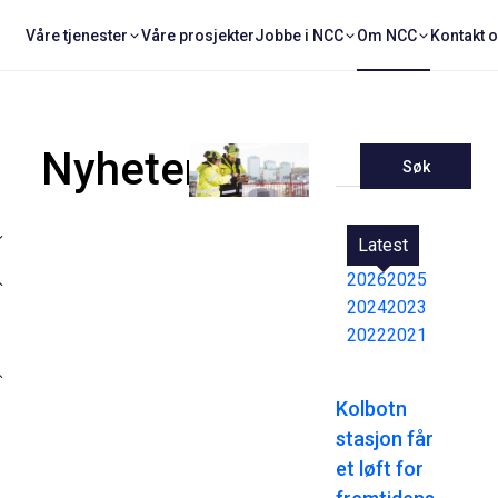
Våre tjenester
Våre prosjekter
Jobbe i NCC
Om NCC
Kontakt 
Nyheter
Søk
Latest
2026
2025
2024
2023
2022
2021
Kolbotn
stasjon får
et løft for