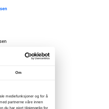
isen
sen
Om
iale mediefunksjoner og for å
 med partnerne våre innen
u har gjort tilgjengelig for