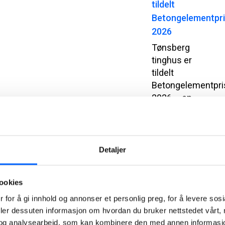
tildelt
Betongelementpr
2026
Tønsberg
tinghus er
tildelt
Betongelementpri
2026 – en
pris for
arkitektur og
byggverk
som
Detaljer
utmerker seg
gjennom
ookies
innovativ,
bærekraftig
 for å gi innhold og annonser et personlig preg, for å levere sos
og estetisk
deler dessuten informasjon om hvordan du bruker nettstedet vårt,
bruk av
og analysearbeid, som kan kombinere den med annen informasjon d