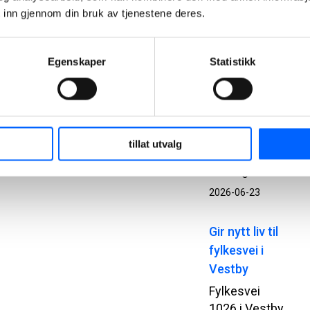
 inn gjennom din bruk av tjenestene deres.
prefabrikkerte
betongelementer.
Bak
Egenskaper
Statistikk
prosjektet
står
Statsbygg,
Add
Arkitekter,
tillat utvalg
NCC og Loe
Betongelementer.
2026-06-23
Gir nytt liv til
fylkesvei i
Vestby
Fylkesvei
1026 i Vestby