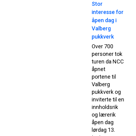
Stor
interesse for
åpen dag i
Valberg
pukkverk
Over 700
personer tok
turen da NCC
åpnet
portene til
Valberg
pukkverk og
inviterte til en
innholdsrik
og lærerik
åpen dag
lørdag 13.