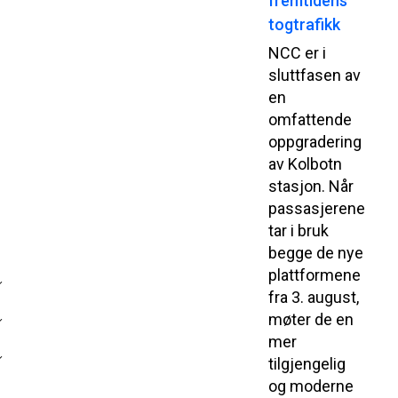
fremtidens
togtrafikk
NCC er i
sluttfasen av
en
omfattende
oppgradering
av Kolbotn
stasjon. Når
passasjerene
tar i bruk
begge de nye
plattformene
fra 3. august,
møter de en
mer
tilgjengelig
og moderne