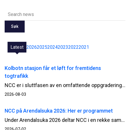
Søk
Latest
2026
2025
2024
2023
2022
2021
Kolbotn stasjon får et løft for fremtidens
togtrafikk
NCC er i sluttfasen av en omfattende oppgradering av Kolbotn stasjon. Når passasjerene tar i bruk begge de nye plattformene fra 3. august, møter de en mer tilgjengelig og moderne stasjon, bygget mens togtrafikken i stor grad har gått som normalt.
2026-08-03
NCC på Arendalsuka 2026: Her er programmet
Under Arendalsuka 2026 deltar NCC i en rekke samtaler og debatter om blant annet beredskap, infrastruktur og gjennomføringsevne. Her får du full oversikt over arrangementene og hvor du kan møte oss.
2026-07-02