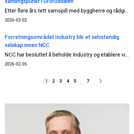
samlingspunkt i Groruddalen
Etter flere års tett samspill med byggherre og rådgivere er det moderne og flotte badeanlegget i Groruddalen nå ferdigstilt og klart for prøvedrift. Som samspillsentreprenør har NCC hatt ansvar for å utvikle og realisere et komplekst bygg med høye miljøambisjoner, robuste løsninger og stor betydning for lokalmiljøet på Stovner.
2026-03-02
Forretningsområdet Industry blir et selvstendig
selskap innen NCC
NCC har besluttet å beholde Industry og etablere virksomheten som et selvstendig selskap innen NCC-konsernet. Målet er å styrke forretningslogikken og gi virksomheten best mulige forutsetninger for videre utvikling.
2026-02-05
1
2
3
4
5
7
...