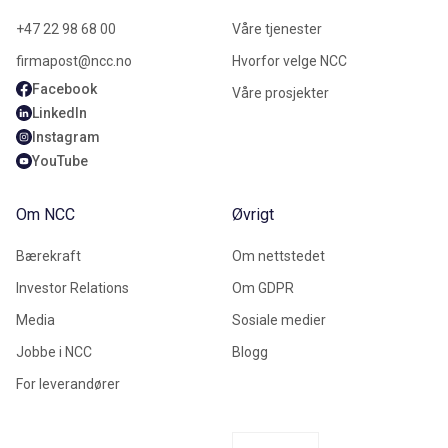
+47 22 98 68 00
Våre tjenester
firmapost@ncc.no
Hvorfor velge NCC
Facebook
Våre prosjekter
LinkedIn
Instagram
YouTube
Om NCC
Øvrigt
Bærekraft
Om nettstedet
Investor Relations
Om GDPR
Media
Sosiale medier
Jobbe i NCC
Blogg
For leverandører