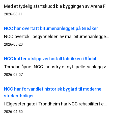
Med et tydelig startskudd ble byggingen av Arena Fredrikstad offisielt satt i gang onsdag. Nå setter NCC i gang byggearbeidene for fullt.
2026-06-11
NCC har overtatt bitumenanlegget på Greåker
NCC overtok i begynnelsen av mai bitumenanlegget på Greåker i Sarpsborg. Med anlegget i egen drift styrker selskapet både leveransesikkerheten og kapasiteten inn mot en ny asfaltsesong.
2026-05-20
NCC kutter utslipp ved asfaltfabrikken i Rådal
Torsdag åpnet NCC Industry et nytt pelletsanlegg ved asfaltfabrikken i Rådal i Bergen. Anlegget gjør det mulig å produsere asfalt med svært lave CO₂-utslipp, samtidig som det bidrar til mer forutsigbare energikostnader og økt leveransesikkerhet.
2026-05-07
NCC har forvandlet historisk bygård til moderne
studentboliger
I Elgeseter gate i Trondheim har NCC rehabilitert en over 100 år gammel bygård til moderne studentboliger for Studentsamskipnaden i Gjøvik, Ålesund og Trondheim (Sit). Torsdag ble bygget offisielt overlevert, og markerer avslutningen på et prosjekt som både har modernisert innholdet og samtidig tatt vare på byggets kulturhistoriske uttrykk.
2026-04-30