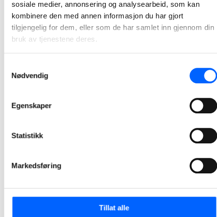
sosiale medier, annonsering og analysearbeid, som kan
Tønsberg tinghus blant finalistene til
kombinere den med annen informasjon du har gjort
Betongelementprisen 2026
tilgjengelig for dem, eller som de har samlet inn gjennom din
Tønsberg tinghus er kåret til én av fem finalister til Betongelementprisen 2026 – en av bransjens mest prestisjefylte utmerkelser for prosjekter som utmerker seg med innovativ, bærekraftig og estetisk bruk av prefabrikkerte betongelementer.
bruk av tjenestene deres.
2026-03-13
Samtykkevalg
Nødvendig
Bygger nytt administrasjonsbygg i Valberg
pukkverk
Egenskaper
NCC Valberg pukkverk bygger nytt administrasjonsbygg. Byggearbeidene er planlagt å starte opp i mars/april.
2026-03-10
Statistikk
Sprengningsarbeidet er ferdig i Lerstadtunnelen
De siste store salvene er nå avfyrt i tunnelen, og med det er den mest støyende fasen av tunnelbyggingen på E136 Breivika–Lerstad unnagjort.
Markedsføring
2026-03-09
Tillat alle
NCC har oppnådd ettertraktet miljøsertifisering på