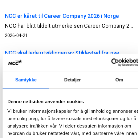
NCC er kåret til Career Company 2026 i Norge
NCC har blitt tildelt utmerkelsen Career Company 2026 i Norge. Det er en anerkjennelse vi er stolte av, og som først og fremst handler om menneskene i NCC.
2026-04-21
NCC skal lede utviklingen av Stiklestad for nye
tusen år
Museene Arven og NCC har inngått samspillskontrakt for utviklingen av museums- og stedsutviklingsprosjektet Stiklestad for nye tusen år i Verdal. Samspillsfasen skal legge grunnlaget for fremtidige løsninger og videre beslutninger knyttet til prosjektets gjennomføring.
Samtykke
Detaljer
Om
2026-04-08
NCC og Orkland kommune skal utvikle nytt
Denne nettsiden anvender cookies
renseanlegg
Vi bruker informasjonskapsler for å gi innhold og annonser et
NCC og Orkland kommune har inngått samspillskontrakt for utvikling av nytt renseanlegg på Orkanger.
personlig preg, for å levere sosiale mediefunksjoner og for å
analysere trafikken vår. Vi deler dessuten informasjon om
2026-03-22
hvordan du bruker nettstedet vårt, med partnerne våre innen