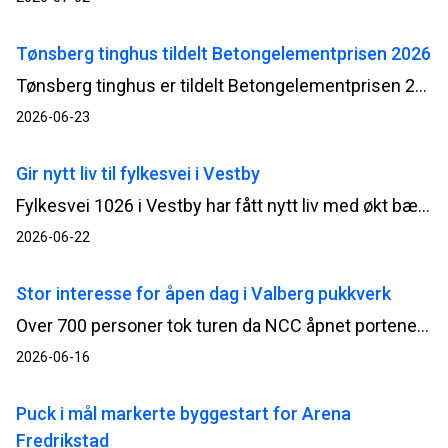
Tønsberg tinghus tildelt Betongelementprisen 2026
Tønsberg tinghus er tildelt Betongelementprisen 2026 – en pris for arkitektur og byggverk som utmerker seg gjennom innovativ, bærekraftig og estetisk bruk av prefabrikkerte betongelementer. Bak prosjektet står Statsbygg, Add Arkitekter, NCC og Loe Betongelementer.
2026-06-23
Gir nytt liv til fylkesvei i Vestby
Fylkesvei 1026 i Vestby har fått nytt liv med økt bæreevne og en mer robust veikonstruksjon etter at NCC har ferdigstilt rehabilitering og asfaltering av den om lag 2 kilometer lange veistrekningen.
2026-06-22
Stor interesse for åpen dag i Valberg pukkverk
Over 700 personer tok turen da NCC åpnet portene til Valberg pukkverk og inviterte til en innholdsrik og lærerik åpen dag lørdag 13. juni. Arrangementet ga et innblikk i virksomheten bak gjerdet – og interessen var stor.
2026-06-16
Puck i mål markerte byggestart for Arena
Fredrikstad