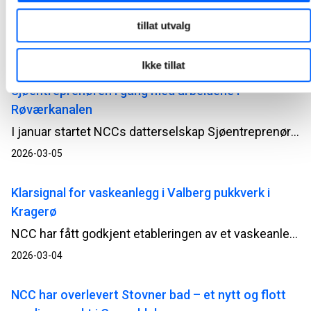
Drammen stasjon
tillat utvalg
NCC kan nå feire miljøsertifisering ved prosjektet UDK03 Drammen stasjon, etter en byggeperiode der resultatene går langt utover ambisjonene som ble satt ved oppstart. Alle miljømål er ikke bare innfridd, men overgått, og arbeidet viser hvordan tydelige prioriteringer og målrettet innsats har gitt konkrete miljøgevinster gjennom hele byggeperioden.
2026-03-05
Ikke tillat
Sjøentreprenøren i gang med arbeidene i
Røværkanalen
I januar startet NCCs datterselskap Sjøentreprenøren opp arbeidet med rehabilitering av Røværkanalen utenfor Haugesund. Prosjektet gjennomføres på oppdrag for Kystverket og kombinerer undervannsarbeid, betong, peling og nye konstruksjoner. Og det midt i et levende øysamfunn.
2026-03-05
Klarsignal for vaskeanlegg i Valberg pukkverk i
Kragerø
NCC har fått godkjent etableringen av et vaskeanlegg i Valberg pukkverk i Kragerø kommune. Anlegget vil bidra til bedre massebalanse, økt ressursutnyttelse og redusert miljøbelastning. Byggingen starter umiddelbart.
2026-03-04
NCC har overlevert Stovner bad – et nytt og flott