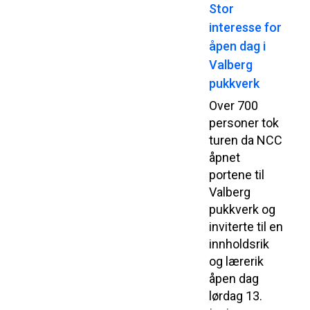
Stor
interesse for
åpen dag i
Valberg
pukkverk
Over 700
personer tok
turen da NCC
åpnet
portene til
Valberg
pukkverk og
inviterte til en
innholdsrik
og lærerik
åpen dag
lørdag 13.