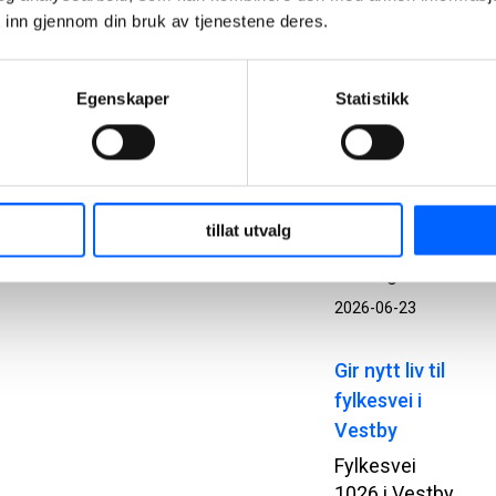
 inn gjennom din bruk av tjenestene deres.
prefabrikkerte
betongelementer.
Bak
Egenskaper
Statistikk
prosjektet
står
Statsbygg,
Add
Arkitekter,
tillat utvalg
NCC og Loe
Betongelementer.
2026-06-23
Gir nytt liv til
fylkesvei i
Vestby
Fylkesvei
1026 i Vestby