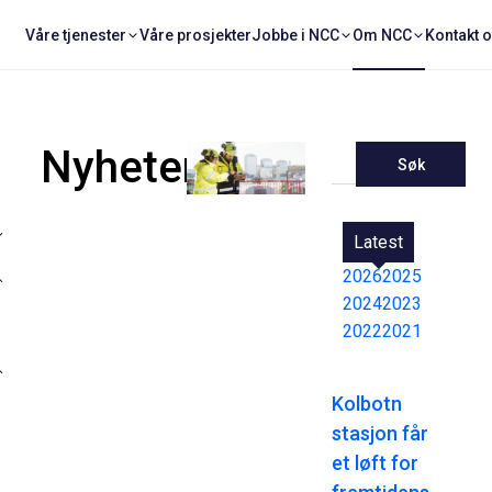
Våre tjenester
Våre prosjekter
Jobbe i NCC
Om NCC
Kontakt 
Nyheter
Søk
Latest
2026
2025
2024
2023
2022
2021
Kolbotn
stasjon får
et løft for