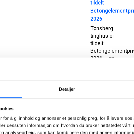
tildelt
Betongelementpr
2026
Tønsberg
tinghus er
tildelt
Betongelementpri
2026 – en
pris for
arkitektur og
byggverk
som
Detaljer
utmerker seg
gjennom
ookies
innovativ,
bærekraftig
 for å gi innhold og annonser et personlig preg, for å levere sos
og estetisk
deler dessuten informasjon om hvordan du bruker nettstedet vårt,
bruk av
og analysearbeid, som kan kombinere den med annen informasjon d