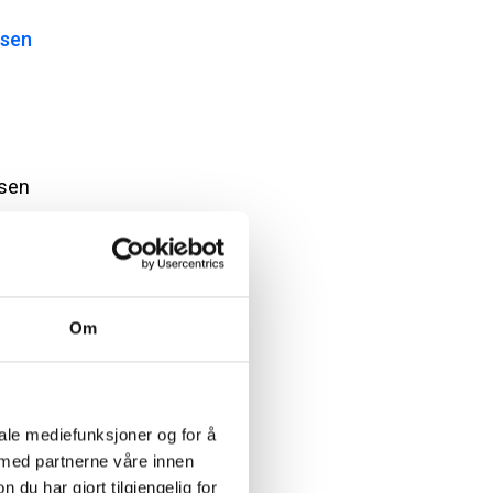
isen
sen
Om
iale mediefunksjoner og for å
 med partnerne våre innen
u har gjort tilgjengelig for