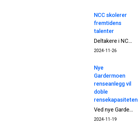
NCC skolerer
fremtidens
talenter
Deltakere i NCCs talentprogram Next Generaton skal i ni måneder jobbe målrettet sammen for å bli enda dyktigere i sine roller. Nylig var gruppen samlet i Oslo og Drammen for nettverksbygging, prosjektbesøk og presentasjoner.
2024-11-26
Nye
Gardermoen
renseanlegg vil
doble
rensekapasiteten
Ved nye Gardermoen renseanlegg er både selve bygganlegget og utomhusarbeider ferdigstilt av NCC. I høst testes anlegget for å se at alt fungerer som det skal, fram til planlagt driftssettelse i januar 2025.
2024-11-19