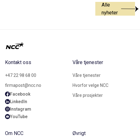
Alle
nyheter
Kontakt oss
Våre tjenester
+47 22 98 68 00
Våre tjenester
firmapost@ncc.no
Hvorfor velge NCC
Facebook
Våre prosjekter
LinkedIn
Instagram
YouTube
Om NCC
Øvrigt