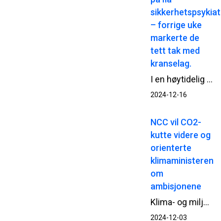
sikkerhetspsykiat
– forrige uke
markerte de
tett tak med
kranselag.
I en høytidelig seremoni ble det nylig holdt kranselag på Ila sikkerhetspsykiatri, hvor Bjørn Hauge fra Helse Sør-Øst RHF sin prosjektorganisasjon HSØ PO, fremhevet den gode kulturen som har preget prosjektet. Fagarbeiderne ble rost for sin kompetanse, og det gode samarbeidet på prosjektet og den sterke HMS-kulturen ble trukket frem som nøkkelfaktorer for prosjektets suksess.
2024-12-16
NCC vil CO2-
kutte videre og
orienterte
klimaministeren
om
ambisjonene
Klima- og miljøminister Tore O. Sandvik besøkte denne uken NCCs asfaltfabrikk i Trondheim. På agendaen sto NCCs arbeid med CO2-reduserende tiltak i asfaltproduksjonen og erfaringene med Vegvesenets modell for CO2-vekting av asfaltkontrakter.
2024-12-03