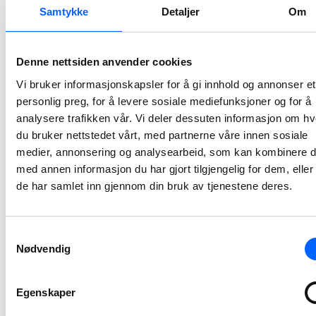
Lars Petter Gamlem er i dag avdelingsleder for NCCs avdeling i Midt-Norge, en rolle han har hatt siden 2015. Han er utdannet sivilingeniør, Master of Science and Technology, fra NTNU.
Samtykke
Detaljer
Om
2023-12-04 13:01
Denne nettsiden anvender cookies
NCC har
Vi bruker informasjonskapsler for å gi innhold og annonser et
signert fire nye
personlig preg, for å levere sosiale mediefunksjoner og for å
kontrakter med
analysere trafikken vår. Vi deler dessuten informasjon om h
Oslo kommune
du bruker nettstedet vårt, med partnerne våre innen sosiale
NCC har nylig signert fire nye kontrakter med henholdsvis Vann- og avløpsetaten, Bymiljøetaten og OsloBygg KF. De fire kontraktene har en samlet verdi på cirka 240 MNOK.
medier, annonsering og analysearbeid, som kan kombinere 
med annen informasjon du har gjort tilgjengelig for dem, elle
2023-11-17 07:45
de har samlet inn gjennom din bruk av tjenestene deres.
NCC har
inngått
Samtykkevalg
samspillsavtale
Nødvendig
med Bane NOR
for ombygging
Egenskaper
av