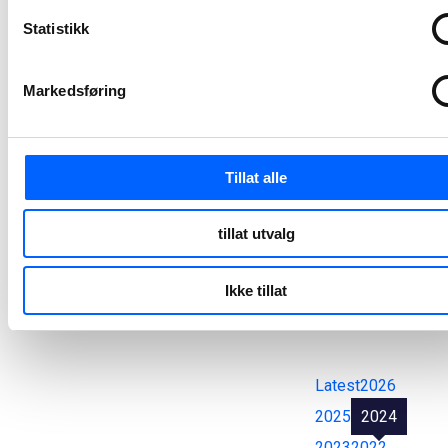
jernbanestasjone
Statistikk
NCC har i dag signert en samspillskontrakt med Bane NOR for ombygging og tilpasning av åtte jernbanestasjoner i Oslo-regionen for nye togsett.
2023-11-14 14:50
Markedsføring
Alle
pressemeldinger
Tillat alle
tillat utvalg
Søk
Ikke tillat
Tøm felt
Latest
2026
2025
2024
2023
2022