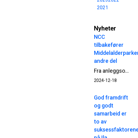
2021
Nyheter
NCC
tilbakefører
Middelalderparke
andre del
Fra anleggsområde til grønt byrom - til glede for Oslos befolkning og besøkende. NCC er i høst godt i gang med andre og siste delen av arbeidene med tilbakeføringen og opprustingen av terrenget i Middelalderparken i Oslo.
2024-12-18
God framdrift
og godt
samarbeid er
to av
suksessfaktoren
på Ila