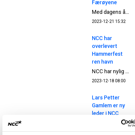
Færøyene
Med dagens åpning av Sandoytunnelen har NCC ferdigstilt den andre undersjøiske veitunnelen på øyriket siden 2020, og til en samlet verdi av 2,7 MNOK.
2023-12-21 15:32
NCC har
overlevert
Hammerfest
ren havn
NCC har nylig overlevert prosjekt Hammerfest ren havn til Kystverket og Hammerfest kommune, og har dermed ferdigstilt den storstilte miljøoppryddingen og fornyelsen av kommunens byhavn og Forsøl fiskerihavn.
2023-12-18 08:00
Lars Petter
Gamlem er ny
leder i NCC
Building
Norway