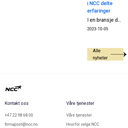
i NCC delte
erfaringer
I en bransje der suksess ofte måles i effektivitet og kvalitet, er samarbeid og læring av avgjørende betydning. Nylig ble det gjennomført en inspirerende samling for prosjekteringsledere i NCC, hvor deltakerne fikk muligheten til å dele erfaringer, diskutere arbeidsmetoder og dra på prosjektbesøk for å lære av hverandres utfordringer og suksesser.
2023-10-05
Alle
nyheter
Kontakt oss
Våre tjenester
+47 22 98 68 00
Våre tjenester
firmapost@ncc.no
Hvorfor velge NCC