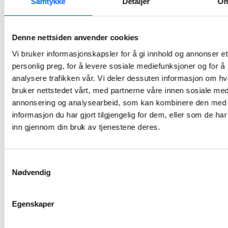
Samtykke
Detaljer
O
NCC har avsluttet storkontrakten med bygging av nytt dobbeltspor mellom Venjar og Eidsvoll nord over sju måneder før sluttfristen. Det vanket gjensidige godord da entreprenøren og byggherren Bane NOR markerte overtagelsen 1. november.
2022-11-03 14:45
Denne nettsiden anvender cookies
Rehabiliterte
Vi bruker informasjonskapsler for å gi innhold og annonser et
Halden
personlig preg, for å levere sosiale mediefunksjoner og for å
helsehus er nå
analysere trafikken vår. Vi deler dessuten informasjon om h
åpent for
bruker nettstedet vårt, med partnerne våre innen sosiale med
publikum
annonsering og analysearbeid, som kan kombinere den med
informasjon du har gjort tilgjengelig for dem, eller som de ha
Mandag åpnet det det nye helsehuset i Halden kommune. NCC har siden sommeren 2021 rehabilitert bygget som nå står ferdig. Overlevering foregikk tidligere i uken og det nye helsehuset er nå offisielt åpent for publikum.
inn gjennom din bruk av tjenestene deres.
2022-10-10 17:38
Samtykkevalg
Nytt
Nødvendig
badeanlegg fra
NCC åpnet i
Oslo
Egenskaper
Fredag denne uken kunne Oslos ordfører offisielt åpne NCC-bygde Manglerud bad og aktivitetshus, og lørdag 24.september er anlegget åpent for publikum.