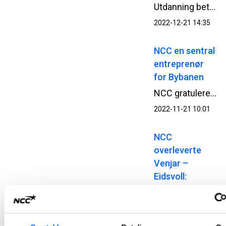
Utdanning betyr noe. Og like muligheter til å lykkes er viktig. NCC er en kunnskapsbedrift og vi ønsker å bidra til at enda flere kan utnytte sitt potensial. Et tilbud om gratis leksehjelp er viktig for mange og bidrar til at flere lykkes på skolen.
2022-12-21 14:35
NCC en sentral
entreprenør
for Bybanen
NCC gratulerer Bergen med dagens åpning av Bybanens linje 2 fra Bergen sentrum til Fyllingsdalen. Dermed har NCC levert sitt ellevte Bybane-prosjekt, og har samlet gjennomført arbeider for Bybanen Utbygging for i overkant av tre MRD NOK.
2022-11-21 10:01
NCC
overleverte
Venjar –
Eidsvoll:
Krysset
mållinjen langt
foran skjema