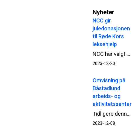
Nyheter
NCC gir
juledonasjonen
til Røde Kors
leksehjelp
NCC har valgt å gi årets juledonasjon til organisasjoner som tilbyr leksehjelp. I Norge går donasjonen til Røde Kors.
2023-12-20
Omvisning på
Båstadlund
arbeids- og
aktivitetssenter
Tidligere denne uken fikk brukerne av Båstadlund arbeids- og aktivitetssenter i Halden besøke det nye bygget som skal stå klart neste år. Med verneutstyr på plass fikk brukerne en gjennomgang i bygget, med forklaring på hvor de ulike rommene skulle være og hvordan det nye senteret vil bli.
2023-12-08