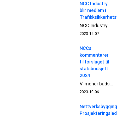
NCC Industry
blir medlem i
Trafikksikkerhet
NCC Industry blir medlem i Trafikksikkerhetsforeningen og skal bidra i organisasjonens arbeid med å styrke sikkerheten i forbindelse med veiarbeid.
2023-12-07
NCCs
kommentarer
til forslaget til
statsbudsjett
2024
Vi mener budsjettforslaget burde lagt opp til høyere bevilgninger til bygg- og anleggsprosjekter med kort oppstartstid, herunder vedlikeholdsprosjekter.
2023-10-06
Nettverksbygging
Prosjekteringsle